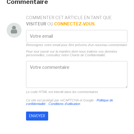
Commentaire
COMMENTER CET ARTICLE EN TANT QUE
VISITEUR
OU
CONNECTEZ-VOUS
Renseignez votre email pour être prévenu d'un nouveau commentaire
Pour tout savoir sur la manière dont nous traitons vos données
personnelles, consultez notre
Charte de Confidentialité.
Le code HTML est interdit dans les commentaires
Ce site est protégé par reCAPTCHA et Google -
Politique de
confidentialité
-
Conditions d'utilisation