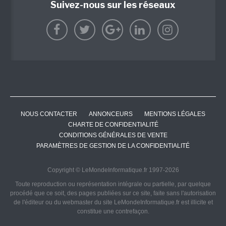
Suivez-nous sur les réseaux
NOUS CONTACTER
ANNONCEURS
MENTIONS LÉGALES
CHARTE DE CONFIDENTIALITÉ
CONDITIONS GÉNÉRALES DE VENTE
PARAMÈTRES DE GESTION DE LA CONFIDENTIALITÉ
Copyright © LeMondeInformatique.fr 1997-2026
Toute reproduction ou représentation intégrale ou partielle, par quelque
procédé que ce soit, des pages publiées sur ce site, faite sans l'autorisation
de l'éditeur ou du webmaster du site LeMondeInformatique.fr est illicite et
constitue une contrefaçon.