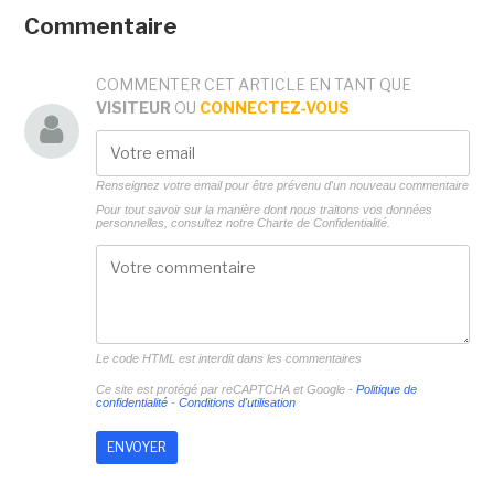
Commentaire
COMMENTER CET ARTICLE EN TANT QUE
VISITEUR
OU
CONNECTEZ-VOUS
Renseignez votre email pour être prévenu d'un nouveau commentaire
Pour tout savoir sur la manière dont nous traitons vos données
personnelles, consultez notre
Charte de Confidentialité.
Le code HTML est interdit dans les commentaires
Ce site est protégé par reCAPTCHA et Google -
Politique de
confidentialité
-
Conditions d'utilisation