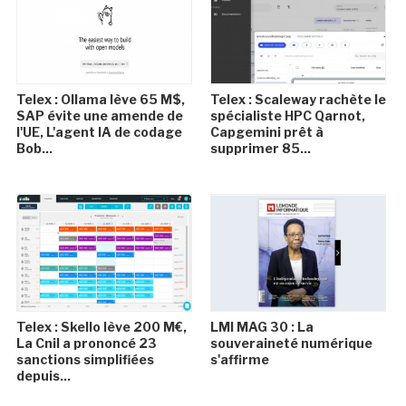
Telex : Ollama lève 65 M$,
Telex : Scaleway rachète le
SAP évite une amende de
spécialiste HPC Qarnot,
l'UE, L'agent IA de codage
Capgemini prêt à
Bob...
supprimer 85...
Telex : Skello lève 200 M€,
LMI MAG 30 : La
La Cnil a prononcé 23
souveraineté numérique
sanctions simplifiées
s'affirme
depuis...