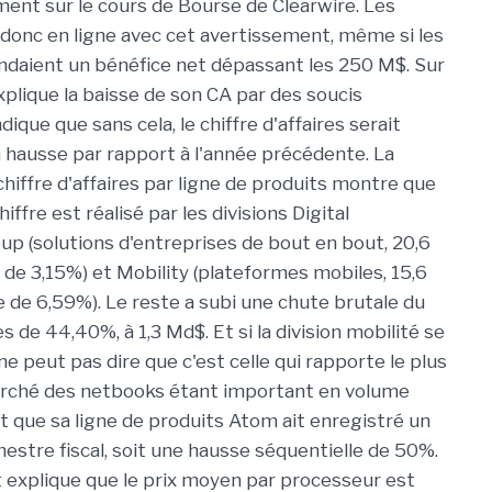
ent sur le cours de Bourse de Clearwire. Les
 donc en ligne avec cet avertissement, même si les
ndaient un bénéfice net dépassant les 250 M$. Sur
explique la baisse de son CA par des soucis
ndique que sans cela, le chiffre d'affaires serait
hausse par rapport à l'année précédente. La
chiffre d'affaires par ligne de produits montre que
hiffre est réalisé par les divisions Digital
up (solutions d'entreprises de bout en bout, 20,6
 de 3,15%) et Mobility (plateformes mobiles, 15,6
 de 6,59%). Le reste a subi une chute brutale du
res de 44,40%, à 1,3 Md$. Et si la division mobilité se
ne peut pas dire que c'est celle qui rapporte le plus
arché des netbooks étant important en volume
uit que sa ligne de produits Atom ait enregistré un
stre fiscal, soit une hausse séquentielle de 50%.
 explique que le prix moyen par processeur est