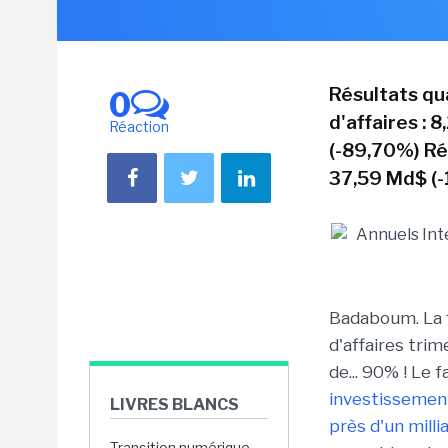
Résultats qu
0
d'affaires : 
Réaction
(-89,70%) Rés
37,59 Md$ (-
Badaboum. La fi
d'affaires trim
de... 90% ! Le 
investissement
LIVRES BLANCS
près d'un milli
Transition numérique