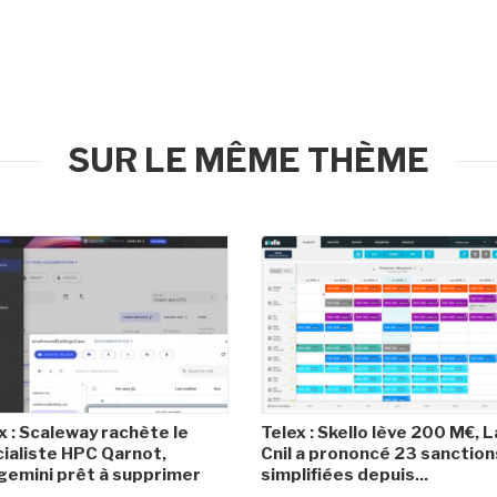
SUR LE MÊME THÈME
x : Scaleway rachète le
Telex : Skello lève 200 M€, L
ialiste HPC Qarnot,
Cnil a prononcé 23 sanction
emini prêt à supprimer
simplifiées depuis...