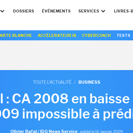
DOSSIERS
ÉVÉNEMENTS
SERVICES
LIVRES-
ARTE BLANCHE
ACCÉLERATEUR IA
CYBERCOACH
TESTS
TOUTE L'ACTUALITÉ
/
BUSINESS
l : CA 2008 en baisse
09 impossible à préd
Olivier Rafal / IDG News Service
,
publié le 16 Janvier 2009