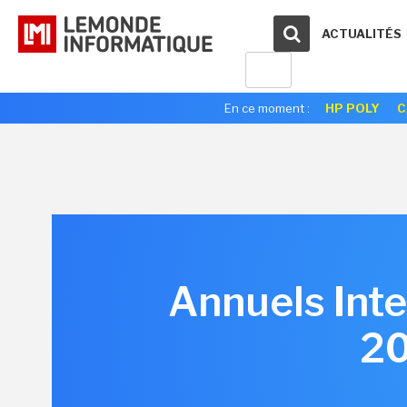
ACTUALITÉS
En ce moment :
HP POLY
C
Annuels Inte
20