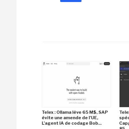
Telex : Ollama lève 65 M$, SAP
Tele
évite une amende de l'UE,
spéc
L'agent IA de codage Bob...
Capg
85...