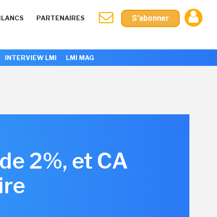
S'abonner
BLANCS
PARTENAIRES
INTERVIEW LMI
LMI MAG
 de 2%, et CA
ire