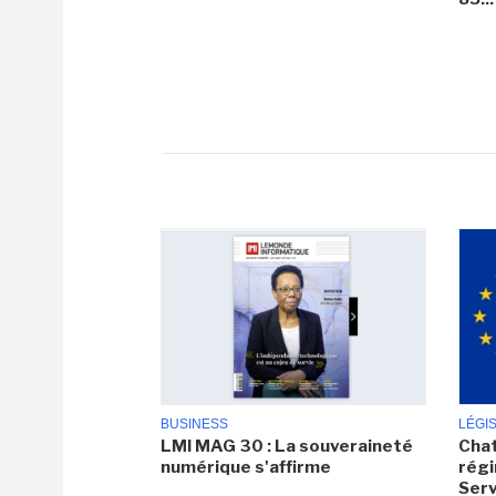
BUSINESS
LÉGI
LMI MAG 30 : La souveraineté
Chat
numérique s'affirme
régi
Serv