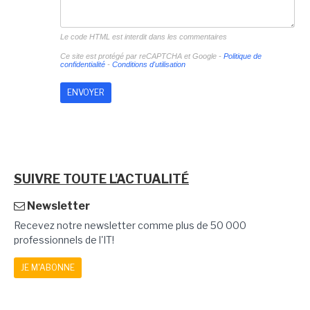
Le code HTML est interdit dans les commentaires
Ce site est protégé par reCAPTCHA et Google -
Politique de
confidentialité
-
Conditions d'utilisation
SUIVRE TOUTE L'ACTUALITÉ
Newsletter
Recevez notre newsletter comme plus de 50 000
professionnels de l'IT!
JE M'ABONNE