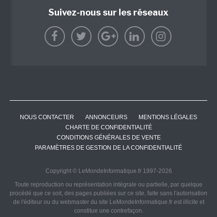
Suivez-nous sur les réseaux
NOUS CONTACTER
ANNONCEURS
MENTIONS LÉGALES
CHARTE DE CONFIDENTIALITÉ
CONDITIONS GÉNÉRALES DE VENTE
PARAMÈTRES DE GESTION DE LA CONFIDENTIALITÉ
Copyright © LeMondeInformatique.fr 1997-2026
Toute reproduction ou représentation intégrale ou partielle, par quelque
procédé que ce soit, des pages publiées sur ce site, faite sans l'autorisation
de l'éditeur ou du webmaster du site LeMondeInformatique.fr est illicite et
constitue une contrefaçon.