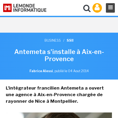
BUSINESS
/
SSII
Antemeta s'installe à Aix-en-
Provence
Fabrice Alessi
,
publié le 04 Aout 2014
L'intégrateur francilien Antemeta a ouvert
une agence à Aix-en-Provence chargée de
rayonner de Nice à Montpellier.