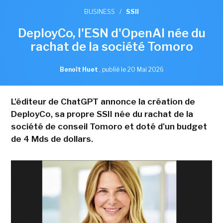
BUSINESS
/
SSII
DeployCo, l'ESN d'OpenAI née du
rachat de la société Tomoro
Benoît Huet
,
publié le 20 Mai 2026
L'éditeur de ChatGPT annonce la création de
DeployCo, sa propre SSII née du rachat de la
société de conseil Tomoro et doté d'un budget
de 4 Mds de dollars.