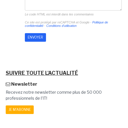
Le code HTML est interdit dans les commentaires
Ce site est protégé par reCAPTCHA et Google -
Politique de
confidentialité
-
Conditions d'utilisation
SUIVRE TOUTE L'ACTUALITÉ
Newsletter
Recevez notre newsletter comme plus de 50 000
professionnels de l'IT!
JE M'ABONNE