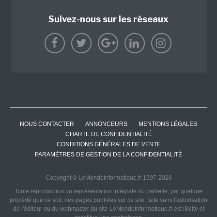
Suivez-nous sur les réseaux
NOUS CONTACTER
ANNONCEURS
MENTIONS LÉGALES
CHARTE DE CONFIDENTIALITÉ
CONDITIONS GÉNÉRALES DE VENTE
PARAMÈTRES DE GESTION DE LA CONFIDENTIALITÉ
Copyright © LeMondeInformatique.fr 1997-2026
Toute reproduction ou représentation intégrale ou partielle, par quelque
procédé que ce soit, des pages publiées sur ce site, faite sans l'autorisation
de l'éditeur ou du webmaster du site LeMondeInformatique.fr est illicite et