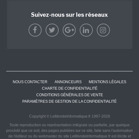
Suivez-nous sur les réseaux
NOUS CONTACTER
ANNONCEURS
MENTIONS LÉGALES
CHARTE DE CONFIDENTIALITÉ
CONDITIONS GÉNÉRALES DE VENTE
PARAMÈTRES DE GESTION DE LA CONFIDENTIALITÉ
Copyright © LeMondeInformatique.fr 1997-2026
Toute reproduction ou représentation intégrale ou partielle, par quelque
procédé que ce soit, des pages publiées sur ce site, faite sans l'autorisation
de l'éditeur ou du webmaster du site LeMondeInformatique.fr est illicite et