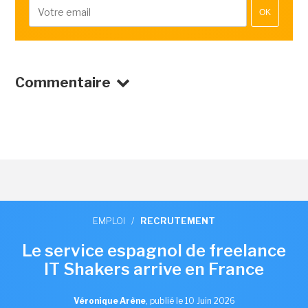
OK
Commentaire
EMPLOI
/
RECRUTEMENT
Le service espagnol de freelance
IT Shakers arrive en France
Véronique Arène
,
publié le 10 Juin 2026