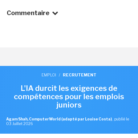
Commentaire
EMPLOI
/
RECRUTEMENT
L'IA durcit les exigences de
compétences pour les emplois
juniors
Agam Shah, ComputerWorld (adapté par Louise Costa)
,
publié le
03 Juillet 2026