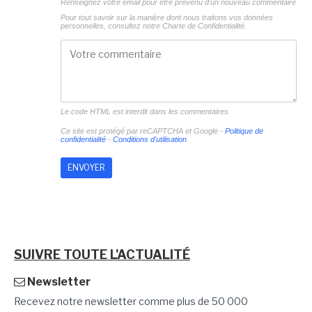
Renseignez votre email pour être prévenu d'un nouveau commentaire
Pour tout savoir sur la manière dont nous traitons vos données
personnelles, consultez notre
Charte de Confidentialité.
Le code HTML est interdit dans les commentaires
Ce site est protégé par reCAPTCHA et Google -
Politique de
confidentialité
-
Conditions d'utilisation
SUIVRE TOUTE L'ACTUALITÉ
Newsletter
Recevez notre newsletter comme plus de 50 000