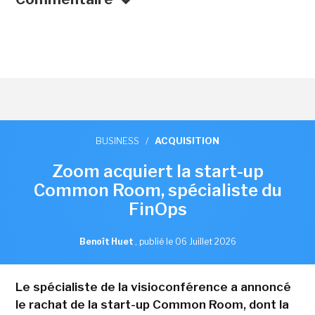
BUSINESS
/
ACQUISITION
Zoom acquiert la start-up
Common Room, spécialiste du
FinOps
Benoît Huet
,
publié le 06 Juillet 2026
Le spécialiste de la visioconférence a annoncé
le rachat de la start-up Common Room, dont la