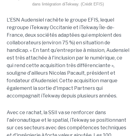
dans lintégration diTekway. (Crédit EFIS)
L'ESN Audensiel rachète le groupe EFIS, lequel
regroupe iTekway Occitanie et iTekway Île-de-
France, deux sociétés adaptées qui emploient des
collaborateurs (environ 75 %) en situation de
handicap. « En tant qu'entreprise à mission, Audensiel
est très attachée à l'inclusion par le numérique, ce
qui rend cette acquisition très différenciante »,
souligne d'ailleurs Nicolas Pacault, président et
fondateur d'Audensiel. Cette acquisition marque
également la sortie d'Impact Partners qui
accompagnait iTekway depuis plusieurs années.
Avec ce rachat, la SSII va se renforcer dans
l'aéronautique et le spatial, iTekway se positionnant
sur ces secteurs avec des compétences techniques
et d'ingénierie à forte valeur ajoutée. Les 100