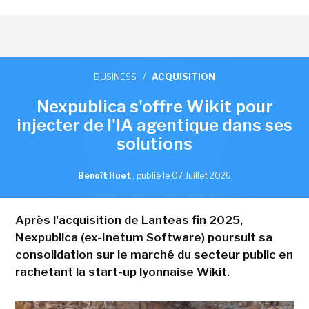
BUSINESS
/
ACQUISITION
Nexpublica s'offre Wikit pour
injecter de l'IA agentique dans ses
solutions
Benoît Huet
,
publié le 07 Juillet 2026
Après l'acquisition de Lanteas fin 2025,
Nexpublica (ex-Inetum Software) poursuit sa
consolidation sur le marché du secteur public en
rachetant la start-up lyonnaise Wikit.