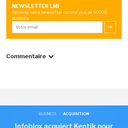
NEWSLETTER LMI
Recevez notre newsletter comme plus de 50000
abonnés
OK
Commentaire
BUSINESS
/
ACQUISITION
Infoblox acquiert Kentik pour