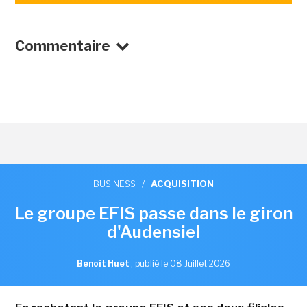
Commentaire
BUSINESS
/
ACQUISITION
Le groupe EFIS passe dans le giron
d'Audensiel
Benoît Huet
,
publié le 08 Juillet 2026