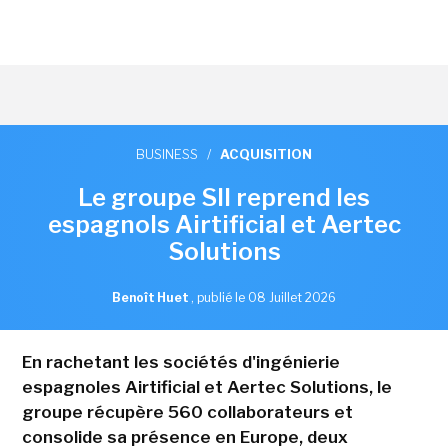
BUSINESS
/
ACQUISITION
Le groupe SII reprend les
espagnols Airtificial et Aertec
Solutions
Benoît Huet
,
publié le 08 Juillet 2026
En rachetant les sociétés d'ingénierie
espagnoles Airtificial et Aertec Solutions, le
groupe récupère 560 collaborateurs et
consolide sa présence en Europe, deux