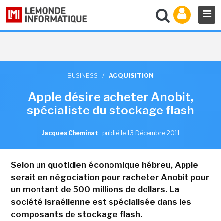
BUSINESS
/
ACQUISITION
Apple désire acheter Anobit,
spécialiste du stockage flash
Jacques Cheminat
,
publié le 13 Décembre 2011
Selon un quotidien économique hébreu, Apple
serait en négociation pour racheter Anobit pour
un montant de 500 millions de dollars. La
société israélienne est spécialisée dans les
composants de stockage flash.