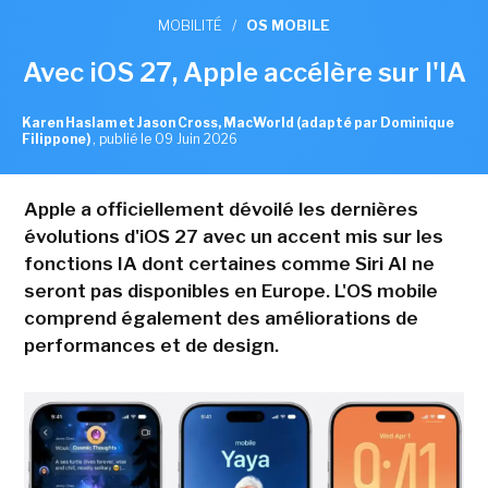
MOBILITÉ
/
OS MOBILE
Avec iOS 27, Apple accélère sur l'IA
Karen Haslam et Jason Cross, MacWorld (adapté par Dominique
Filippone)
,
publié le 09 Juin 2026
Apple a officiellement dévoilé les dernières
évolutions d'iOS 27 avec un accent mis sur les
fonctions IA dont certaines comme Siri AI ne
seront pas disponibles en Europe. L'OS mobile
comprend également des améliorations de
performances et de design.