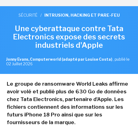
SÉCURITÉ
/
INTRUSION, HACKING ET PARE-FEU
Une cyberattaque contre Tata
Electronics expose des secrets
industriels d'Apple
Jonny Evans, Computerworld (adapté par Louise Costa)
,
publié le
02 Juillet 2026
Le groupe de ransomware World Leaks affirme
avoir volé et publié plus de 630 Go de données
chez Tata Electronics, partenaire d'Apple. Les
fichiers contiennent des informations sur les
futurs iPhone 18 Pro ainsi que sur les
fournisseurs de la marque.