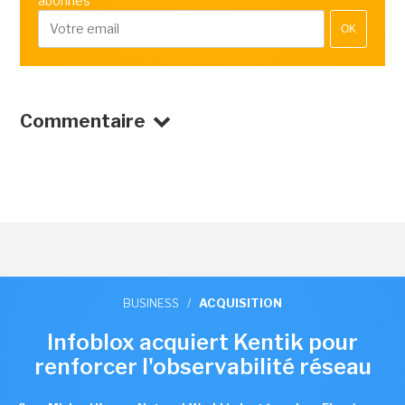
abonnés
OK
Commentaire
BUSINESS
/
ACQUISITION
Infoblox acquiert Kentik pour
renforcer l'observabilité réseau