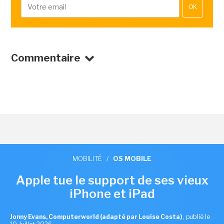
OK
Commentaire
MOBILITÉ
/
OS MOBILE
Apple tue le support de ses vieux
iPhone et iPad
Jonny Evans, Computerworld (adapté par Louise Costa)
,
publié le