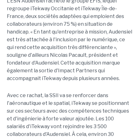
L'ESN Audensiel rachète le groupe EFIS, lequel
regroupe iTekway Occitanie et iTekway Île-de-
France, deux sociétés adaptées qui emploient des
collaborateurs (environ 75 %) en situation de
handicap. « En tant qu'entreprise à mission, Audensiel
est très attachée à l'inclusion par le numérique, ce
qui rend cette acquisition très différenciante »,
souligne d'ailleurs Nicolas Pacault, président et
fondateur d'Audensiel. Cette acquisition marque
également la sortie d'Impact Partners qui
accompagnait iTekway depuis plusieurs années.
Avec ce rachat, la SSII va se renforcer dans
l'aéronautique et le spatial, iTekway se positionnant
sur ces secteurs avec des compétences techniques
et d'ingénierie à forte valeur ajoutée. Les 100
salariés d'iTekway vont rejoindre les 3 500
collaborateurs d'Audensiel. À cela, environ 30