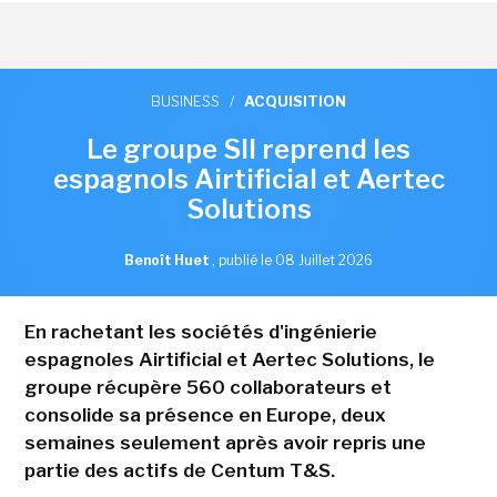
BUSINESS
/
ACQUISITION
Le groupe SII reprend les
espagnols Airtificial et Aertec
Solutions
Benoît Huet
,
publié le 08 Juillet 2026
En rachetant les sociétés d'ingénierie
espagnoles Airtificial et Aertec Solutions, le
groupe récupère 560 collaborateurs et
consolide sa présence en Europe, deux
semaines seulement après avoir repris une
partie des actifs de Centum T&S.