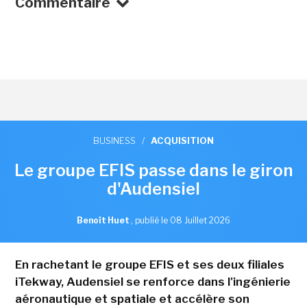
Commentaire
BUSINESS
/
ACQUISITION
Le groupe EFIS passe dans le giron
d'Audensiel
Benoît Huet
,
publié le 08 Juillet 2026
En rachetant le groupe EFIS et ses deux filiales
iTekway, Audensiel se renforce dans l'ingénierie
aéronautique et spatiale et accélère son