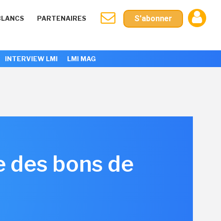
S'abonner
BLANCS
PARTENAIRES
INTERVIEW LMI
LMI MAG
e des bons de