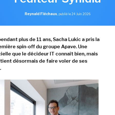
Reynald Fléchaux
,
publié le 24 Juin 2026
endant plus de 11 ans, Sacha Lukic a pris la
remière spin-off du groupe Apave. Une
cielle que le décideur IT connaît bien, mais
artient désormais de faire voler de ses
.