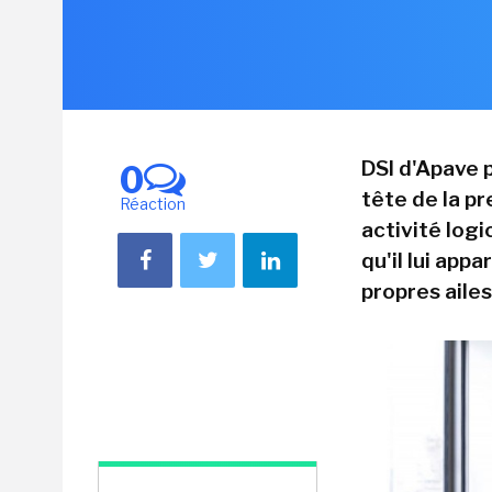
DSI d'Apave p
0
tête de la p
Réaction
activité logi
qu'il lui app
propres ailes