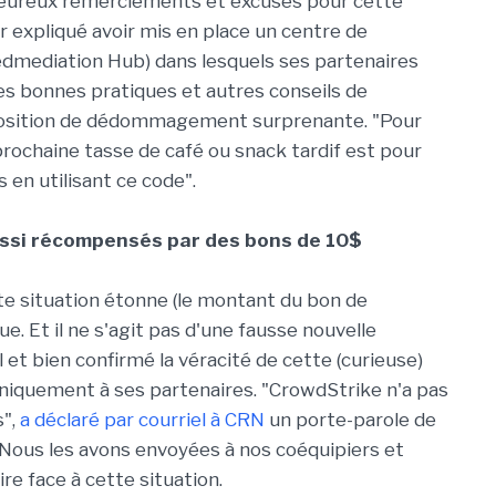
leureux remerciements et excuses pour cette
r expliqué avoir mis en place un centre de
edmediation Hub) dans lesquels ses partenaires
es bonnes pratiques et autres conseils de
roposition de dédommagement surprenante. "Pour
rochaine tasse de café ou snack tardif est pour
 en utilisant ce code".
ussi récompensés par des bons de 10$
e situation étonne (le montant du bon de
ue. Et il ne s'agit pas d'une fausse nouvelle
 et bien confirmé la véracité de cette (curieuse)
uniquement à ses partenaires. "CrowdStrike n'a pas
s",
a déclaré par courriel à CRN
un porte-parole de
 "Nous les avons envoyées à nos coéquipiers et
ire face à cette situation.