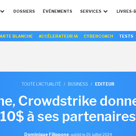
DOSSIERS
ÉVÉNEMENTS
SERVICES
LIVRES-
ARTE BLANCHE
ACCÉLERATEUR IA
CYBERCOACH
TESTS
TOUTE L'ACTUALITÉ
/
BUSINESS
/
EDITEUR
ne, Crowdstrike donn
10$ à ses partenaires
Dominique Filippone
,
publié le 26 Juillet 2024