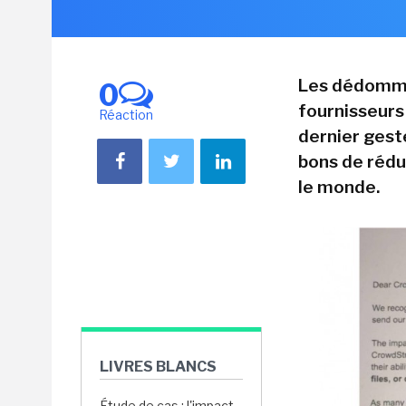
Les dédomma
0
fournisseurs 
Réaction
dernier gest
bons de rédu
le monde.
LIVRES BLANCS
Étude de cas : l'impact