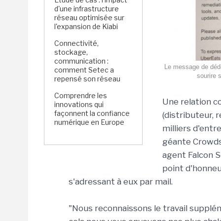
d'une infrastructure
réseau optimisée sur
l'expansion de Kiabi
Connectivité,
stockage,
communication :
Le message de dédo
comment Setec a
sourire s
repensé son réseau
Comprendre les
Une relation c
innovations qui
façonnent la confiance
(distributeur, 
numérique en Europe
milliers d'entr
géante Crowdst
agent Falcon S
point d'honneu
s'adressant à eux par mail.
"Nous reconnaissons le travail suppléme