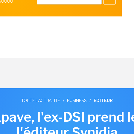
 50000
TOUTE L'ACTUALITÉ
/
BUSINESS
/
EDITEUR
pave, l'ex-DSI prend 
l'éditeur Synidia