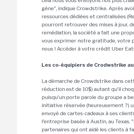
cela nous vous envoyons nos plus cha
gêne", indique Crowdstrike. Après avoi
ressources dédiées et centralisées (R
pourront retrouver des mises à jour, d
remédiation, la société a fait une p
vous exprimer notre gratitude, votre p
nous ! Accéder à votre crédit Uber Eats
Les co-équipiers de Crodwstrike a
La démarche de Crowdstrike dans cett
réduction est de 10$) autant qu'il choq
puisqu'un porte parole du groupe a bel
initiative réservée (heureusement ?) 
envoyé de cartes-cadeaux à ses client
l'entreprise basée à Austin, au Texas.
partenaires qui ont aidé les clients à fa