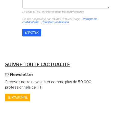
Le code HTML est interdit dans les commentaires
Ce site est protégé par reCAPTCHA et Google -
Politique de
confidentialité
-
Conditions d'utilisation
SUIVRE TOUTE L'ACTUALITÉ
Newsletter
Recevez notre newsletter comme plus de 50 000
professionnels de l'IT!
JE M'ABONNE