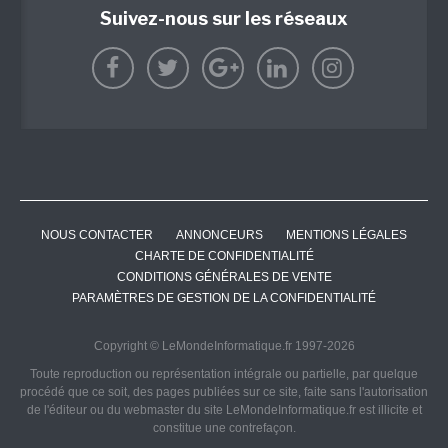
Suivez-nous sur les réseaux
NOUS CONTACTER
ANNONCEURS
MENTIONS LÉGALES
CHARTE DE CONFIDENTIALITÉ
CONDITIONS GÉNÉRALES DE VENTE
PARAMÈTRES DE GESTION DE LA CONFIDENTIALITÉ
Copyright © LeMondeInformatique.fr 1997-2026
Toute reproduction ou représentation intégrale ou partielle, par quelque
procédé que ce soit, des pages publiées sur ce site, faite sans l'autorisation
de l'éditeur ou du webmaster du site LeMondeInformatique.fr est illicite et
constitue une contrefaçon.