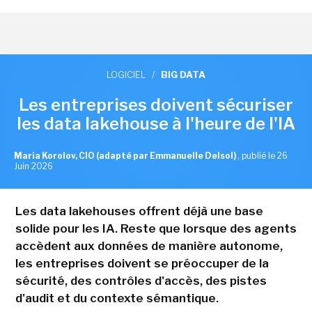
LOGICIEL
/
BIG DATA
Les entreprises doivent sécuriser
les data lakehouse à l'heure de l'IA
Maria Korolov, CIO (adapté par Emmanuelle Delsol)
,
publié le 26
Juin 2026
Les data lakehouses offrent déjà une base
solide pour les IA. Reste que lorsque des agents
accèdent aux données de manière autonome,
les entreprises doivent se préoccuper de la
sécurité, des contrôles d'accès, des pistes
d'audit et du contexte sémantique.