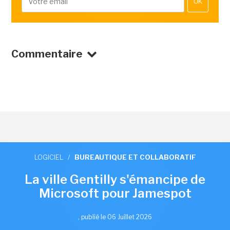
OK
Commentaire
LOGICIEL
/
BUREAUTIQUE ET COLLABORATIF
La ville Gentilly s'émancipe de
Microsoft pour Jamespot
,
publié le 06 Juillet 2026