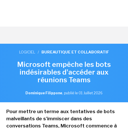
LOGICIEL
/
BUREAUTIQUE ET COLLABORATIF
Microsoft empêche les bots
indésirables d'accéder aux
réunions Teams
Dominique Filippone
,
publié le 01 Juillet 2026
Pour mettre un terme aux tentatives de bots
malveillants de s'immiscer dans des
conversations Teams, Microsoft commence à