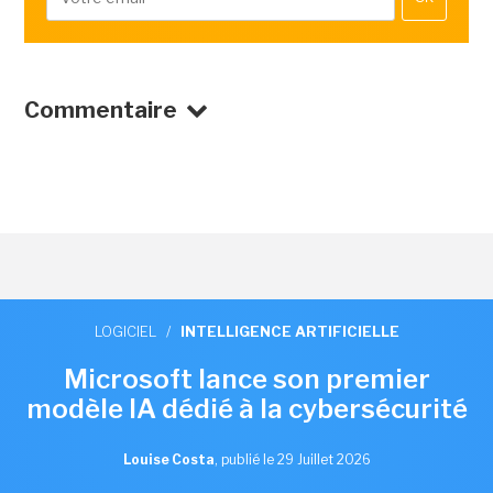
Commentaire
LOGICIEL
/
INTELLIGENCE ARTIFICIELLE
Microsoft lance son premier
modèle IA dédié à la cybersécurité
Louise Costa
,
publié le 29 Juillet 2026