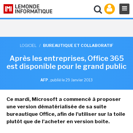
LOGICIEL
/
BUREAUTIQUE ET COLLABORATIF
Après les entreprises, Office 365
est disponible pour le grand public
AFP
,
publié le 29 Janvier 2013
Ce mardi, Microsoft a commencé à proposer
une version dématérialisée de sa suite
bureautique Office, afin de l'utiliser sur la toile
plutôt que de l'acheter en version boite.