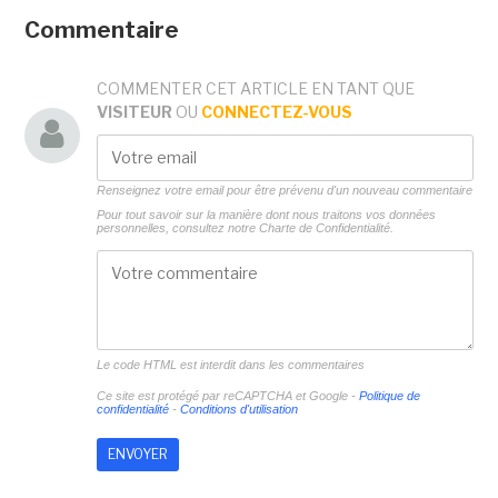
Commentaire
COMMENTER CET ARTICLE EN TANT QUE
VISITEUR
OU
CONNECTEZ-VOUS
Renseignez votre email pour être prévenu d'un nouveau commentaire
Pour tout savoir sur la manière dont nous traitons vos données
personnelles, consultez notre
Charte de Confidentialité.
Le code HTML est interdit dans les commentaires
Ce site est protégé par reCAPTCHA et Google -
Politique de
confidentialité
-
Conditions d'utilisation