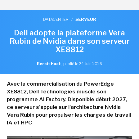
DATACENTER
/
SERVEUR
Dell adopte la plateforme Vera
Rubin de Nvidia dans son serveur
XE8812
Benoît Huet
,
publié le 24 Juin 2026
Avec la commercialisation du PowerEdge
XE8812, Dell Technologies muscle son
programme AI Factory. Disponible début 2027,
ce serveur s'appuie sur l'architecture Nvidia
Vera Rubin pour propulser les charges de travail
IA et HPC