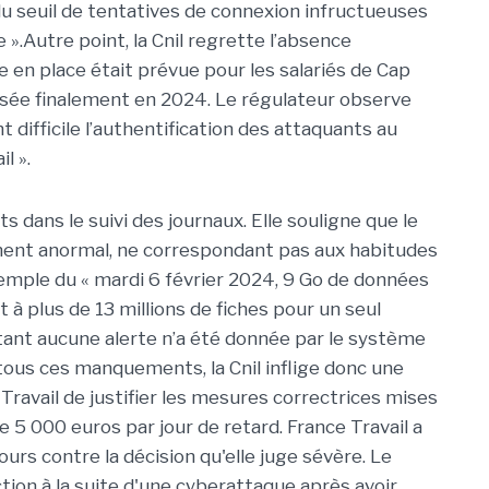
 du seuil de tentatives de connexion infructueuses
.Autre point, la Cnil regrette l’absence
e en place était prévue pour les salariés de Cap
ssée finalement en 2024. Le régulateur observe
difficile l’authentification des attaquants au
l ».
 dans le suivi des journaux. Elle souligne que le
ent anormal, ne correspondant pas aux habitudes
’exemple du « mardi 6 février 2024, 9 Go de données
t à plus de 13 millions de fiches pour un seul
rtant aucune alerte n’a été donnée par le système
 tous ces manquements, la Cnil inflige donc une
avail de justifier les mesures correctrices mises
 5 000 euros par jour de retard. France Travail a
urs contre la décision qu'elle juge sévère. Le
tion à la suite d'une cyberattaque après avoir