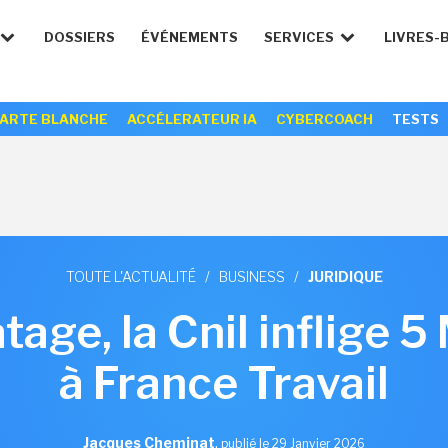
DOSSIERS
ÉVÉNEMENTS
SERVICES
LIVRES-
ARTE BLANCHE
ACCÉLERATEUR IA
CYBERCOACH
TESTS
TOUTE L'ACTUALITÉ
/
BUSINESS
/
JURIDIQUE
tage, la Cnil inflige
à France Travail
Jacques Cheminat
,
publié le 29 Janvier 2026