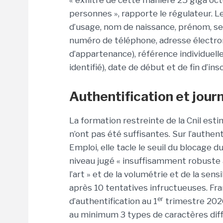
« exfiltré de cette manière 25 giga o
personnes », rapporte le régulateur.
d’usage, nom de naissance, prénom, sex
numéro de téléphone, adresse électro
d’appartenance), référence individuelle
identifié), date de début et de fin d’insc
Authentification et journ
La formation restreinte de la Cnil est
n’ont pas été suffisantes. Sur l’authe
Emploi, elle tacle le seuil du blocage 
niveau jugé « insuffisamment robuste 
l’art » et de la volumétrie et de la sen
après 10 tentatives infructueuses. Fran
er
d’authentification au 1
trimestre 2026
au minimum 3 types de caractères diff