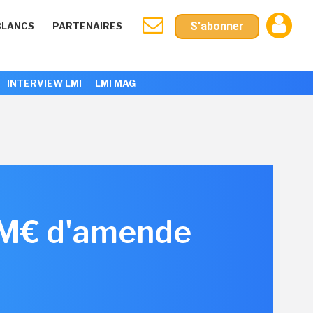
S'abonner
BLANCS
PARTENAIRES
INTERVIEW LMI
LMI MAG
 5 M€ d'amende