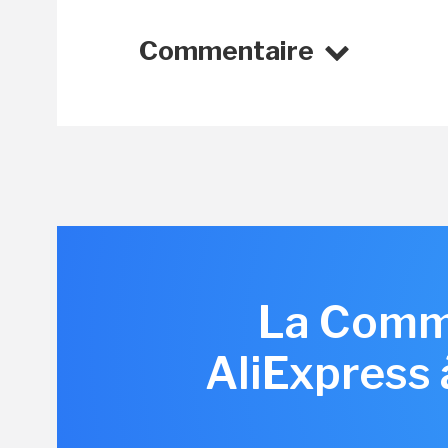
Commentaire
La Commi
AliExpress 