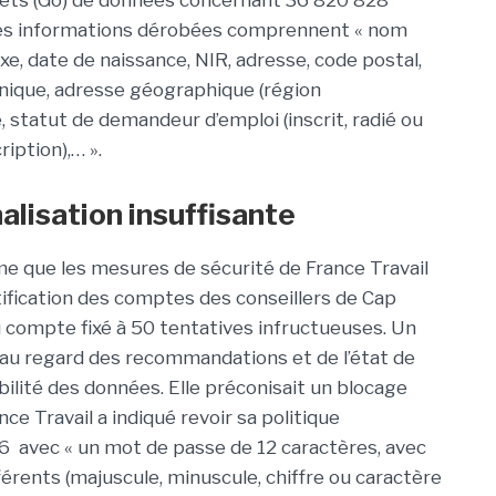
ctets (Go) de données concernant 36 820 828
 Les informations dérobées comprennent « nom
e, date de naissance, NIR, adresse, code postal,
nique, adresse géographique (région
, statut de demandeur d’emploi (inscrit, radié ou
ription),… ».
alisation insuffisante
ime que les mesures de sécurité de France Travail
ntification des comptes des conseillers de Cap
du compte fixé à 50 tentatives infructueuses. Un
au regard des recommandations et de l’état de
sibilité des données. Elle préconisait un blocage
ce Travail a indiqué revoir sa politique
 avec « un mot de passe de 12 caractères, avec
érents (majuscule, minuscule, chiffre ou caractère