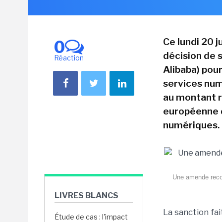
Ce lundi 20 
0
décision de s
Réaction
Alibaba) pou
services num
au montant re
européenne d
numériques.
Une amende record
LIVRES BLANCS
La sanction fa
Étude de cas : l'impact