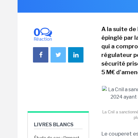
A la suite de
0
épinglé par 
Réaction
qui a compro
régulateur p
sécurité pris
5 M€ d'amen
La Cnil a sanctionn
pl
LIVRES BLANCS
Le couperet es
Étude de cas : l'impact