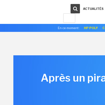
ACTUALITÉS
En ce moment :
HP POLY
C
Après un pira