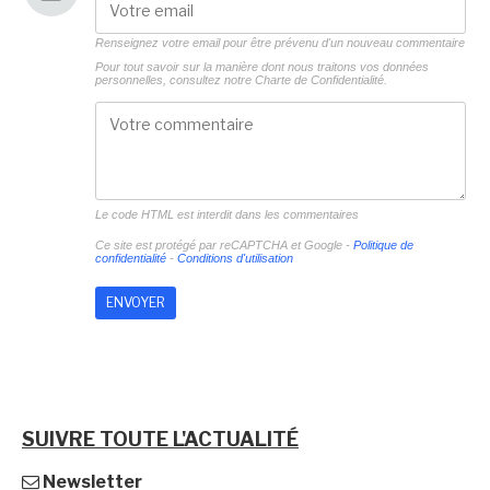
Renseignez votre email pour être prévenu d'un nouveau commentaire
Pour tout savoir sur la manière dont nous traitons vos données
personnelles, consultez notre
Charte de Confidentialité.
Le code HTML est interdit dans les commentaires
Ce site est protégé par reCAPTCHA et Google -
Politique de
confidentialité
-
Conditions d'utilisation
SUIVRE TOUTE L'ACTUALITÉ
Newsletter