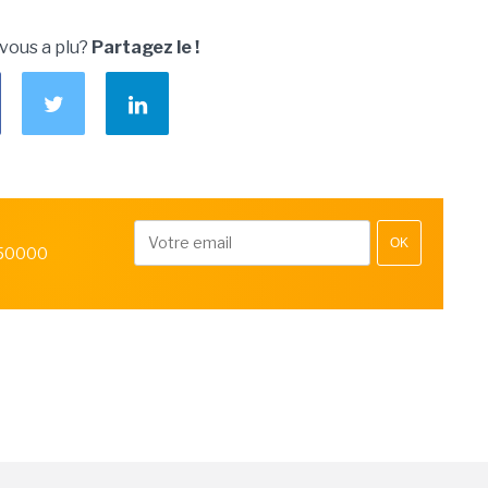
 vous a plu?
Partagez le !
OK
 50000