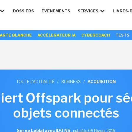
DOSSIERS
ÉVÉNEMENTS
SERVICES
LIVRES-
ARTE BLANCHE
ACCÉLERATEUR IA
CYBERCOACH
TESTS
TOUTE L'ACTUALITÉ
/
BUSINESS
/
ACQUISITION
ert Offspark pour séc
objets connectés
Serge Leblal avec IDG NS
,
publié le 09 Février 2015