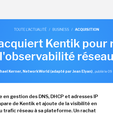
TOUTE L'ACTUALITÉ
/
BUSINESS
/
ACQUISITION
 acquiert Kentik pour 
l'observabilité résea
hael Kerner, NetworkWorld (adapté par Jean Elyan)
,
publié le 09 
te en gestion des DNS, DHCP et adresses IP
pare de Kentik et ajoute de la visibilité en
u trafic réseau à sa plateforme. Un rachat