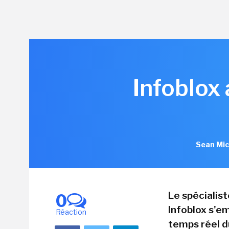
Infoblox
Sean Mic
Le spécialis
0
Infoblox s'em
Réaction
temps réel d