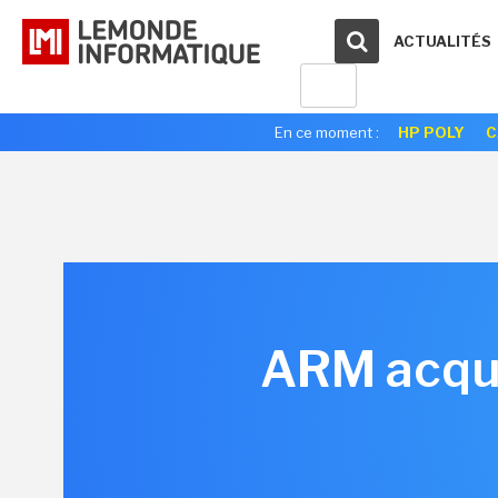
ACTUALITÉS
En ce moment :
HP POLY
C
ARM acqui