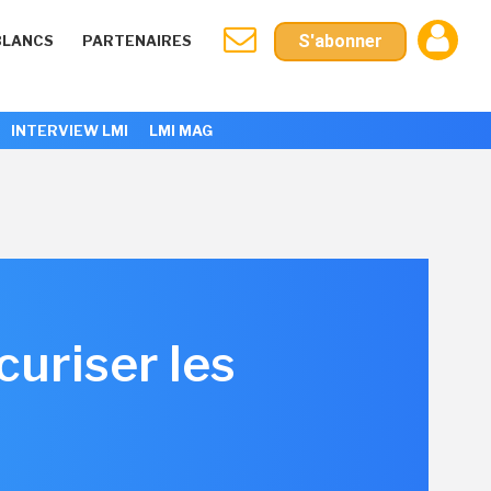
S'abonner
BLANCS
PARTENAIRES
INTERVIEW LMI
LMI MAG
uriser les