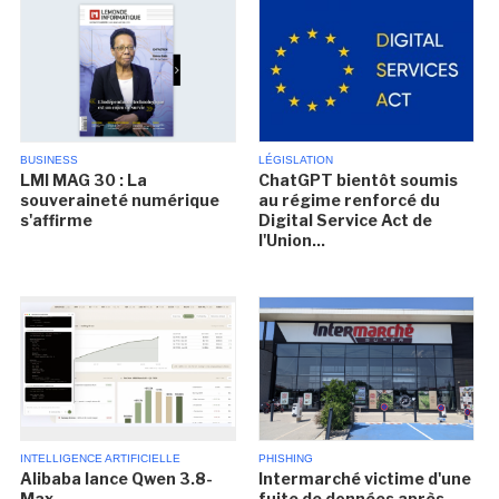
BUSINESS
LÉGISLATION
LMI MAG 30 : La
ChatGPT bientôt soumis
souveraineté numérique
au régime renforcé du
s'affirme
Digital Service Act de
l'Union...
INTELLIGENCE ARTIFICIELLE
PHISHING
Alibaba lance Qwen 3.8-
Intermarché victime d'une
Max
fuite de données après