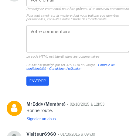
Renseignez votre email pour être prévenu d'un nouveau commentaire
Pour tout savoir sur la manière dont nous traitons vos données
personnelles, consultez notre
Charte de Confidentialité.
Le code HTML est interdit dans les commentaires
Ce site est protégé par reCAPTCHA et Google -
Politique de
confidentialité
-
Conditions d'utilisation
MrEddy (Membre)
• 02/10/2015 à 12h53
Bonne route.
Signaler un abus
Visiteur6960
• 01/10/2015 à 09h30