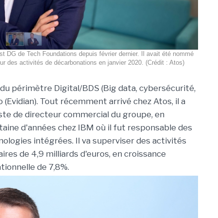
st DG de Tech Foundations depuis février dernier. Il avait été nommé
ur des activités de décarbonations en janvier 2020. (Crédit : Atos)
 du périmètre Digital/BDS (Big data, cybersécurité,
 (Evidian). Tout récemment arrivé chez Atos, il a
poste de directeur commercial du groupe, en
taine d'années chez IBM où il fut responsable des
ologies intégrées. Il va superviser des activités
aires de 4,9 milliards d'euros, en croissance
tionnelle de 7,8%.