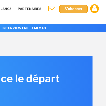
S'abonner
BLANCS
PARTENAIRES
INTERVIEW LMI
LMI MAG
ce le départ