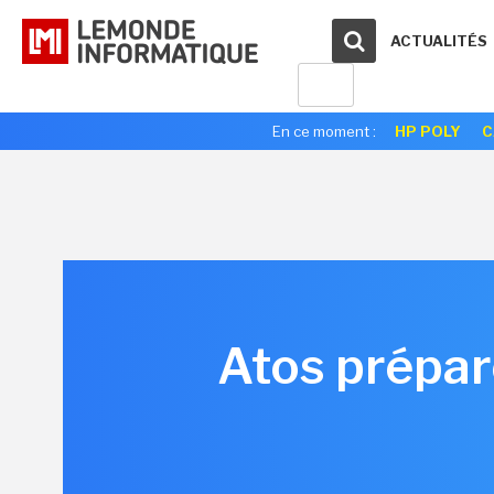
ACTUALITÉS
En ce moment :
HP POLY
C
Atos prépar