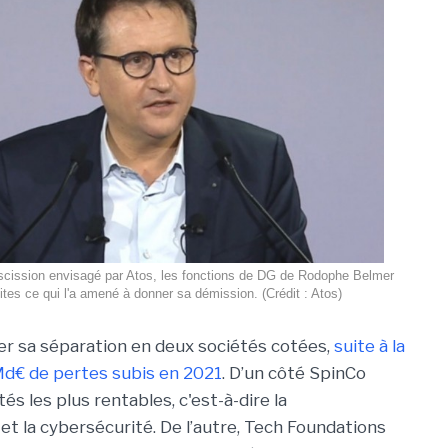
 scission envisagé par Atos, les fonctions de DG de Rodophe Belmer
ites ce qui l'a amené à donner sa démission. (Crédit : Atos)
ier sa séparation en deux sociétés cotées,
suite à la
Md€ de pertes subis en 2021
. D’un côté SpinCo
tés les plus rentables, c'est-à-dire la
et la cybersécurité. De l’autre, Tech Foundations