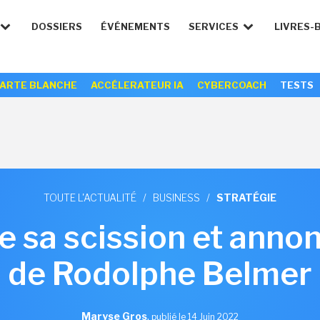
DOSSIERS
ÉVÉNEMENTS
SERVICES
LIVRES-
ARTE BLANCHE
ACCÉLERATEUR IA
CYBERCOACH
TESTS
TOUTE L'ACTUALITÉ
/
BUSINESS
/
STRATÉGIE
e sa scission et annon
de Rodolphe Belmer
Maryse Gros
,
publié le 14 Juin 2022