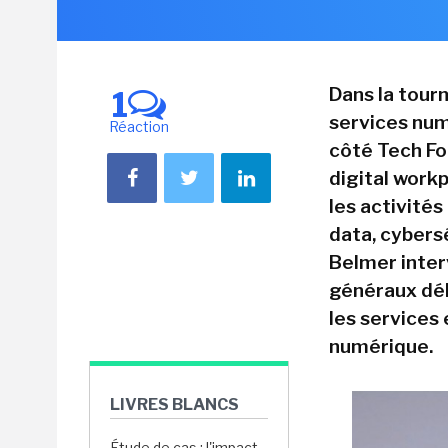
Dans la tour
1
services num
Réaction
côté Tech Fo
digital workp
les activité
data, cybers
Belmer inter
généraux dé
les services 
numérique.
LIVRES BLANCS
Étude de cas : l'impact