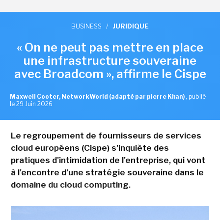
BUSINESS
/
JURIDIQUE
« On ne peut pas mettre en place
une infrastructure souveraine
avec Broadcom », affirme le Cispe
Maxwell Cooter, NetworkWorld (adapté par pierre Khan)
,
publié
le 29 Juin 2026
Le regroupement de fournisseurs de services
cloud européens (Cispe) s'inquiète des
pratiques d'intimidation de l'entreprise, qui vont
à l'encontre d'une stratégie souveraine dans le
domaine du cloud computing.