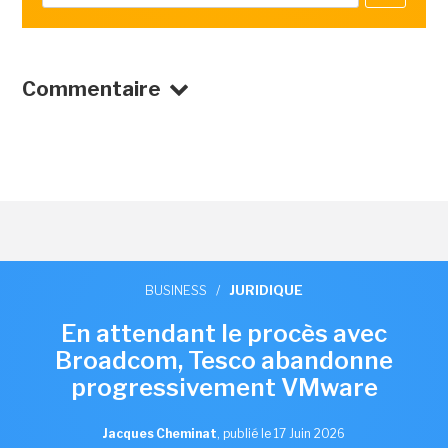
Commentaire
BUSINESS
/
JURIDIQUE
En attendant le procès avec
Broadcom, Tesco abandonne
progressivement VMware
Jacques Cheminat
,
publié le 17 Juin 2026