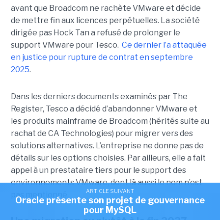
avant que Broadcom ne rachète VMware et décide
de mettre fin aux licences perpétuelles. La société
dirigée pas Hock Tan a refusé de prolonger le
support VMware pour Tesco.
Ce dernier l’a attaquée
en justice pour rupture de contrat en septembre
2025
.
Dans les derniers documents examinés par The
Register, Tesco a décidé d’abandonner VMware et
les produits mainframe de Broadcom (hérités suite au
rachat de CA Technologies) pour migrer vers des
solutions alternatives. L’entreprise ne donne pas de
détails sur les options choisies. Par ailleurs, elle a fait
appel à un prestataire tiers pour le support des
environnements VMware, dont là aussi le nom n’est
ARTICLE SUIVANT
pas mentionné.
Oracle présente son projet de gouvernance
pour MySQL