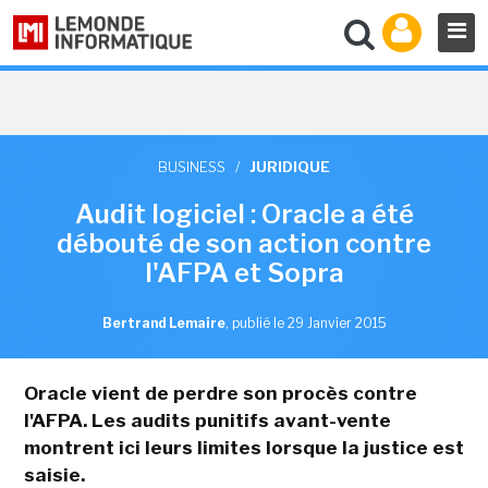
BUSINESS
/
JURIDIQUE
Audit logiciel : Oracle a été
débouté de son action contre
l'AFPA et Sopra
Bertrand Lemaire
,
publié le 29 Janvier 2015
Oracle vient de perdre son procès contre
l'AFPA. Les audits punitifs avant-vente
montrent ici leurs limites lorsque la justice est
saisie.