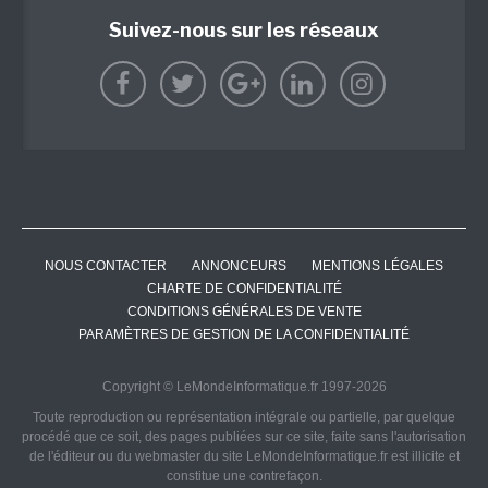
Suivez-nous sur les réseaux
NOUS CONTACTER
ANNONCEURS
MENTIONS LÉGALES
CHARTE DE CONFIDENTIALITÉ
CONDITIONS GÉNÉRALES DE VENTE
PARAMÈTRES DE GESTION DE LA CONFIDENTIALITÉ
Copyright © LeMondeInformatique.fr 1997-2026
Toute reproduction ou représentation intégrale ou partielle, par quelque
procédé que ce soit, des pages publiées sur ce site, faite sans l'autorisation
de l'éditeur ou du webmaster du site LeMondeInformatique.fr est illicite et
constitue une contrefaçon.