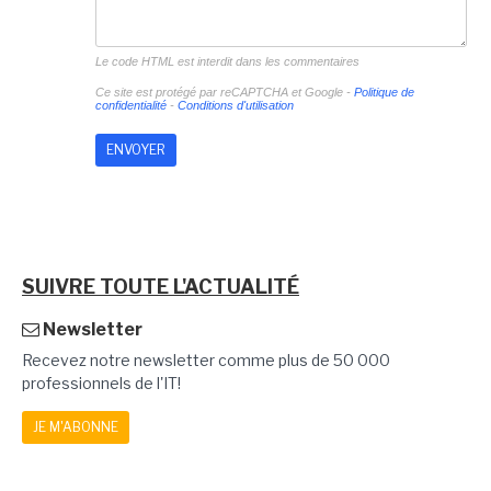
Le code HTML est interdit dans les commentaires
Ce site est protégé par reCAPTCHA et Google -
Politique de
confidentialité
-
Conditions d'utilisation
SUIVRE TOUTE L'ACTUALITÉ
Newsletter
Recevez notre newsletter comme plus de 50 000
professionnels de l'IT!
JE M'ABONNE