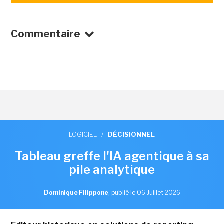
Commentaire
LOGICIEL
/
DÉCISIONNEL
Tableau greffe l'IA agentique à sa
pile analytique
Dominique Filippone
,
publié le 06 Juillet 2026