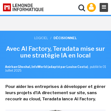
LOGICIEL
/
DÉCISIONNEL
Avec AI Factory, Teradata mise sur
une stratégie IA en local
Anirban Ghoshal, InfoWorld (adapté par Louise Costa)
,
publié le 01
Juillet 2025
Pour aider les entreprises à développer et gérer
leurs projets d'IA directement sur site, sans
recourir au cloud, Teradata lance AI Factory.