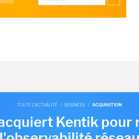
 50000
TOUTE L'ACTUALITÉ
/
BUSINESS
/
ACQUISITION
 acquiert Kentik pour 
l'observabilité résea