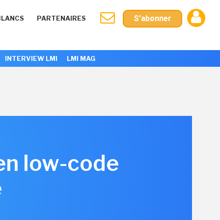
S'abonner
BLANCS
PARTENAIRES
INTERVIEW LMI
LMI MAG
 en low-code
e