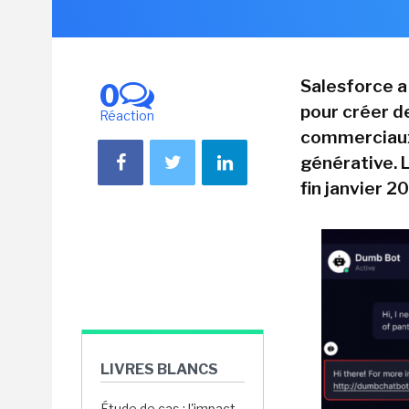
Salesforce a
0
pour créer d
Réaction
commerciaux b
générative. 
fin janvier 2
LIVRES BLANCS
Étude de cas : l'impact