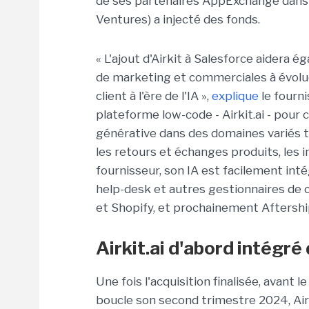
de ses partenaires AppExchange dans l
Ventures) a injecté des fonds.
« L'ajout d'Airkit à Salesforce aidera é
de marketing et commerciales à évolu
client à l'ère de l'IA »,
explique
le fourn
plateforme low-code - Airkit.ai - pour
générative dans des domaines variés t
les retours et échanges produits, les i
fournisseur, son IA est facilement in
help-desk et autres gestionnaires d
et Shopify, et prochainement Aftershi
Airkit.ai d'abord intégr
Une fois l'acquisition finalisée, avant l
boucle son second trimestre 2024, Airk