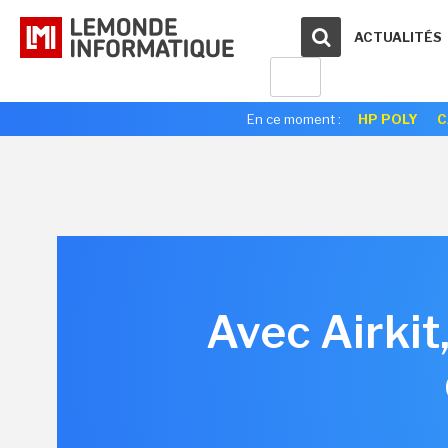
ACTUALITÉS
En ce moment :
HP POLY
C
Avec Airkit