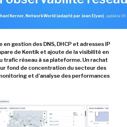
hael Kerner, NetworkWorld (adapté par Jean Elyan)
,
publié le 09 
te en gestion des DNS, DHCP et adresses IP
pare de Kentik et ajoute de la visibilité en
u trafic réseau à sa plateforme. Un rachat
 sur fond de concentration du secteur des
 monitoring et d'analyse des performances