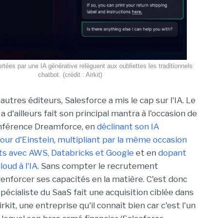
tées par une IA générative relèguent aux oubliettes les traditionnels
chatbot. (crédit : Airkit)
tres éditeurs, Salesforce a mis le cap sur l'IA. Le
a d'ailleurs fait son principal mantra à l'occasion de
onférence Dreamforce, en
déclinant son IA
our d'Einstein
,
multipliant par la même occasion
ts avec AWS, Databricks et Google
et en
dopant
oud à l'IA
. Sans compter le recrutement
enforcer ses capacités en la matière. C'est donc
pécialiste du SaaS fait une acquisition ciblée dans
irkit, une entreprise qu'il connaît bien car c'est l'un