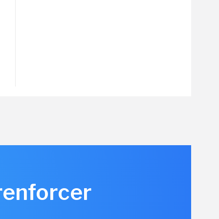
renforcer
u