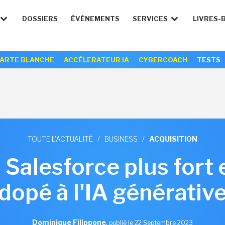
DOSSIERS
ÉVÉNEMENTS
SERVICES
LIVRES-
ARTE BLANCHE
ACCÉLERATEUR IA
CYBERCOACH
TESTS
TOUTE L'ACTUALITÉ
/
BUSINESS
/
ACQUISITION
, Salesforce plus fort
dopé à l'IA générativ
Dominique Filippone
,
publié le 22 Septembre 2023