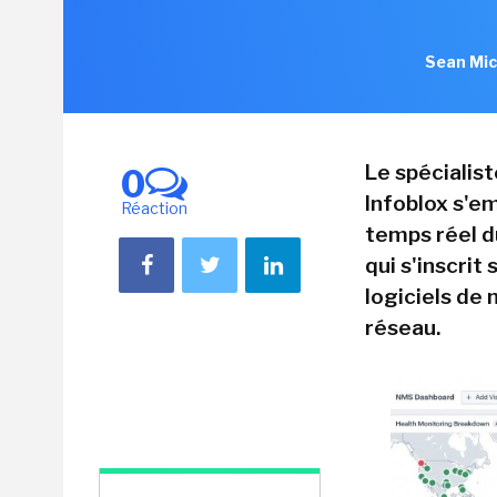
Sean Mic
Le spécialis
0
Infoblox s'em
Réaction
temps réel d
qui s'inscrit
logiciels de
réseau.