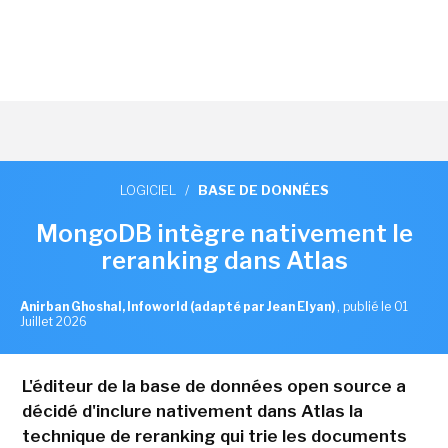
LOGICIEL
/
BASE DE DONNÉES
MongoDB intègre nativement le
reranking dans Atlas
Anirban Ghoshal, Infoworld (adapté par Jean Elyan)
,
publié le 01
Juillet 2026
L'éditeur de la base de données open source a
décidé d'inclure nativement dans Atlas la
technique de reranking qui trie les documents