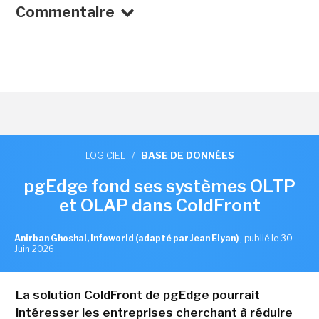
Commentaire
LOGICIEL
/
BASE DE DONNÉES
pgEdge fond ses systèmes OLTP
et OLAP dans ColdFront
Anirban Ghoshal, Infoworld (adapté par Jean Elyan)
,
publié le 30
Juin 2026
La solution ColdFront de pgEdge pourrait
intéresser les entreprises cherchant à réduire