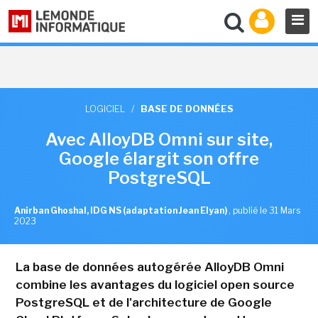
LOGICIEL
/
BASE DE DONNÉES
Avec AlloyDB Omni sur site,
Google élargit son offre
PostgreSQL
Anirban Ghoshal, IDG NS (adaptation Jean Elyan)
,
publié le 31 Mars
2023
La base de données autogérée AlloyDB Omni
combine les avantages du logiciel open source
PostgreSQL et de l'architecture de Google