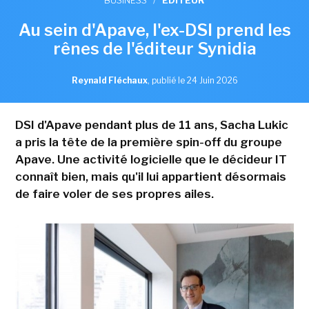
BUSINESS
/
EDITEUR
Au sein d'Apave, l'ex-DSI prend les
rênes de l'éditeur Synidia
Reynald Fléchaux
,
publié le 24 Juin 2026
DSI d'Apave pendant plus de 11 ans, Sacha Lukic
a pris la tête de la première spin-off du groupe
Apave. Une activité logicielle que le décideur IT
connaît bien, mais qu'il lui appartient désormais
de faire voler de ses propres ailes.