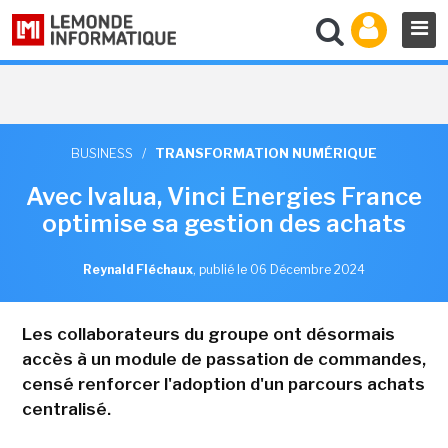
BUSINESS
/
TRANSFORMATION NUMÉRIQUE
Avec Ivalua, Vinci Energies France
optimise sa gestion des achats
Reynald Fléchaux
,
publié le 06 Décembre 2024
Les collaborateurs du groupe ont désormais
accès à un module de passation de commandes,
censé renforcer l'adoption d'un parcours achats
centralisé.