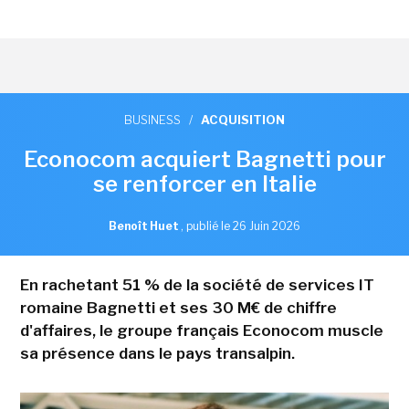
BUSINESS
/
ACQUISITION
Econocom acquiert Bagnetti pour
se renforcer en Italie
Benoît Huet
,
publié le 26 Juin 2026
En rachetant 51 % de la société de services IT
romaine Bagnetti et ses 30 M€ de chiffre
d'affaires, le groupe français Econocom muscle
sa présence dans le pays transalpin.