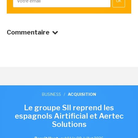
OK
Commentaire
BUSINESS
/
ACQUISITION
Le groupe SII reprend les
espagnols Airtificial et Aertec
Solutions