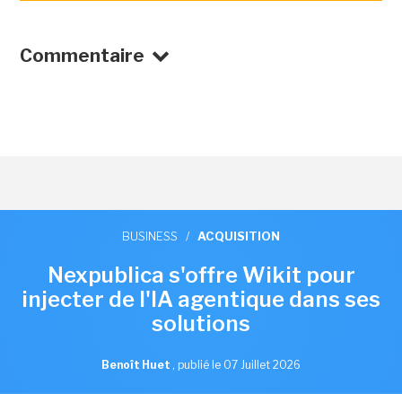
Commentaire
BUSINESS
/
ACQUISITION
Nexpublica s'offre Wikit pour
injecter de l'IA agentique dans ses
solutions
Benoît Huet
,
publié le 07 Juillet 2026