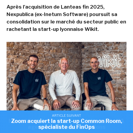
Après l'acquisition de Lanteas fin 2025,
Nexpublica (ex-Inetum Software) poursuit sa
consolidation sur le marché du secteur public en
rachetant la start-up lyonnaise Wikit.
ARTICLE SUIVANT
ARTICLE SUIVANT
Nexpublica s'offre Wikit pour injecter de l'IA
Zoom acquiert la start-up Common Room,
ARTICLE SUIVANT
De gauche à droite sur la photo : Alban Costa, Président et co-
Le groupe EFIS passe dans le giron d'Audensiel
agentique dans ses solutions
spécialiste du FinOps
fondateur de Wikit, Martin Hubert, président de Nexpublica et