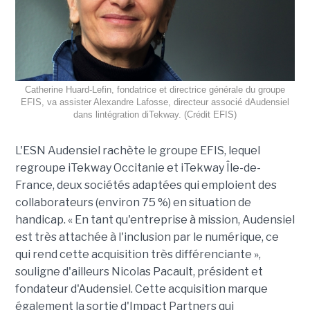
Catherine Huard-Lefin, fondatrice et directrice générale du groupe
EFIS, va assister Alexandre Lafosse, directeur associé dAudensiel
dans lintégration diTekway. (Crédit EFIS)
L'ESN Audensiel rachète le groupe EFIS, lequel
regroupe iTekway Occitanie et iTekway Île-de-
France, deux sociétés adaptées qui emploient des
collaborateurs (environ 75 %) en situation de
handicap. « En tant qu'entreprise à mission, Audensiel
est très attachée à l'inclusion par le numérique, ce
qui rend cette acquisition très différenciante »,
souligne d'ailleurs Nicolas Pacault, président et
fondateur d'Audensiel. Cette acquisition marque
également la sortie d'Impact Partners qui