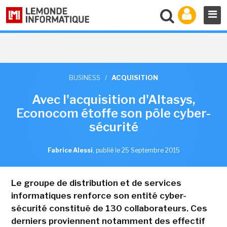
BUSINESS
/
ACQUISITION
Avec l'acquisition d'Altasys,
Econocom étoffe son pôle cyber-
sécurité
Fabrice Alessi
,
publié le 25 Septembre 2015
Le groupe de distribution et de services
informatiques renforce son entité cyber-
sécurité constitué de 130 collaborateurs. Ces
derniers proviennent notamment des effectif