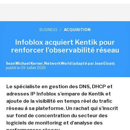
BUSINESS
/
ACQUISITION
Infoblox acquiert Kentik pour
renforcer l'observabilité réseau
Sean Michael Kerner, NetworkWorld (adapté par Jean Elyan)
,
publié le 09 Juillet 2026
Le spécialiste en gestion des DNS, DHCP et
adresses IP Infoblox s'empare de Kentik et
ajoute de la visibilité en temps réel du trafic
réseau à sa plateforme. Un rachat qui s'inscrit
sur fond de concentration du secteur des
logiciels de monitoring et d'analyse des
performances réseau.