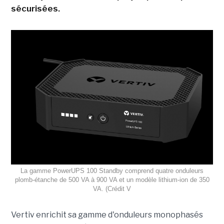
sécurisées.
La gamme PowerUPS 100 Standby comprend quatre onduleurs
plomb-étanche de 500 VA à 900 VA et un modèle lithium-ion de 350
VA. (Crédit V
Vertiv enrichit sa gamme d'onduleurs monophasés