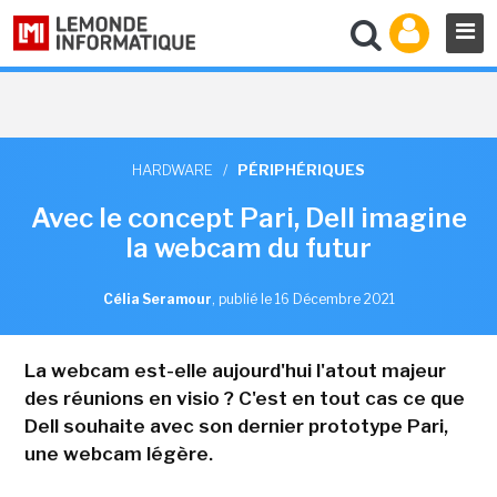
HARDWARE
/
PÉRIPHÉRIQUES
Avec le concept Pari, Dell imagine
la webcam du futur
Célia Seramour
,
publié le 16 Décembre 2021
La webcam est-elle aujourd'hui l'atout majeur
des réunions en visio ? C'est en tout cas ce que
Dell souhaite avec son dernier prototype Pari,
une webcam légère.