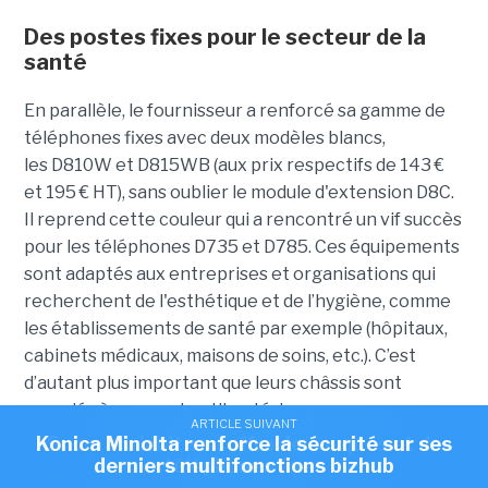
Des postes fixes pour le secteur de la
santé
En parallèle, le fournisseur a renforcé sa gamme de
téléphones fixes avec deux modèles blancs,
les D810W et D815WB (aux prix respectifs de 143 €
et 195 € HT), sans oublier le module d'extension D8C.
Il reprend cette couleur qui a rencontré un vif succès
pour les téléphones D735 et D785. Ces équipements
sont adaptés aux entreprises et organisations qui
recherchent de l'esthétique et de l’hygiène, comme
les établissements de santé par exemple (hôpitaux,
cabinets médicaux, maisons de soins, etc.). C’est
d’autant plus important que leurs châssis sont
associés à un agent antibactérien.
ARTICLE SUIVANT
ARTICLE SUIVANT
ARTICLE SUIVANT
Philips lance un moniteur 24 pouces avec deux
Konica Minolta renforce la sécurité sur ses
Snom enrichit son offre de casques et de
derniers multifonctions bizhub
téléphones fixes
dalles IPS
En tant qu'appareil d'entrée de gamme compact, le