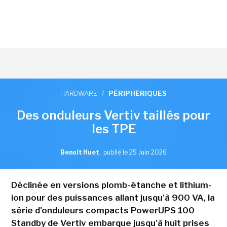
HARDWARE
/
PÉRIPHÉRIQUES
Des onduleurs Vertiv taillés pour
les TPE
Benoît Huet
,
publié le 25 Juin 2026
Déclinée en versions plomb-étanche et lithium-
ion pour des puissances allant jusqu'à 900 VA, la
série d'onduleurs compacts PowerUPS 100
Standby de Vertiv embarque jusqu'à huit prises