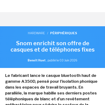
HARDWARE
/
PÉRIPHÉRIQUES
Snom enrichit son offre de
casques et de téléphones fixes
Benoît Huet
,
publié le 03 Juin 2026
Le fabricant lance le casque bluetooth haut de
gamme A350D, pensé pour l'isolation phonique
dans les espaces de travail bruyants. En
parallèle, la marque habille ses derniers postes
téléphoniques de blanc et d'un revêtement
antibactérien pour séduire le secteur de la