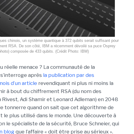
iques chinois, un système quantique à 372 qubits serait suffisant pour
rement RSA. De son côté, IBM a récemment dévoilé sa puce Osprey
photo) composée de 433 qubits. (Crédit Photo: IBM)
u réelle menace ? La communauté de la
s’interroge après
la publication par des
ois d’un article
revendiquant ni plus ni moins la
nir à bout du chiffrement RSA (du nom des
 Rivest, Adi Shamir et Leonard Adleman) en 2048
de tonnerre quand on sait que cet algorithme de
t le plus utilisé dans le monde. Une découverte à
le spécialiste de la sécurité, Bruce Schneier, qui
n blog
que l’affaire « doit être prise au sérieux ».