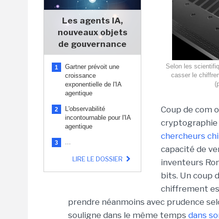
Les agents IA,
nouveaux objets
de gouvernance
Selon les scientif
Gartner prévoit une
1
casser le chiff
croissance
(
exponentielle de l'IA
agentique
Coup de com o
L'observabilité
2
incontournable pour l'IA
cryptographie 
agentique
chercheurs chin
...
3
capacité de ve
LIRE LE DOSSIER
inventeurs Ron
bits. Un coup 
chiffrement es
prendre néanmoins avec prudence selon 
souligne dans le même temps
dans so