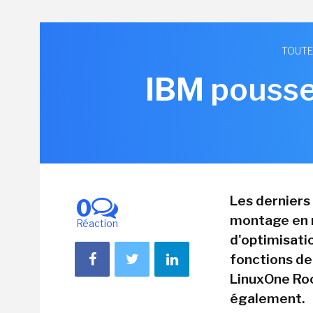
TOUTE
IBM pousse
Les derniers
0
montage en r
Réaction
d'optimisati
fonctions de
LinuxOne Roc
également.