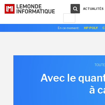
ACTUALITÉS
En ce moment :
HP POLY
C
TOUTE
Avec le quan
à c