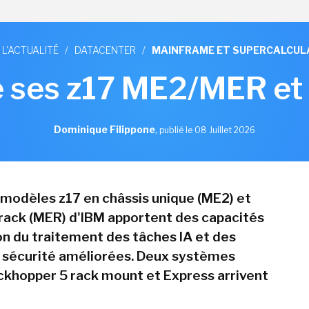
 L'ACTUALITÉ
/
DATACENTER
/
MAINFRAME ET SUPERCALCUL
 ses z17 ME2/MER et
Dominique Filippone
,
publié le 08 Juillet 2026
 modèles z17 en châssis unique (ME2) et
ack (MER) d'IBM apportent des capacités
on du traitement des tâches IA et des
 sécurité améliorées. Deux systèmes
khopper 5 rack mount et Express arrivent