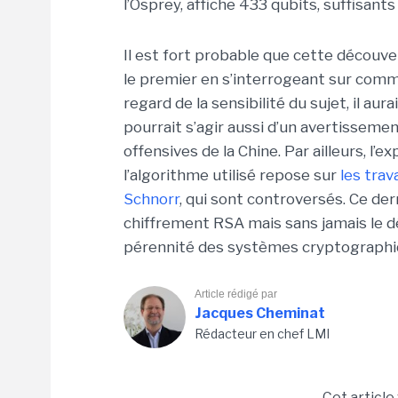
l’Osprey, affiche 433 qubits, suffisant
Il est fort probable que cette découve
le premier en s’interrogeant sur comme
regard de la sensibilité du sujet, il aur
pourrait s’agir aussi d’un avertisseme
offensives de la Chine. Par ailleurs, l
l’algorithme utilisé repose sur
les trav
Schnorr
, qui sont controversés. Ce dern
chiffrement RSA mais sans jamais le dé
pérennité des systèmes cryptographiq
Article rédigé par
Jacques Cheminat
Rédacteur en chef LMI
Cet article