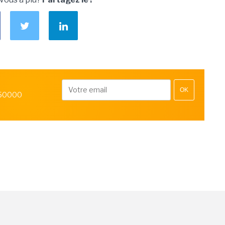
OK
 50000