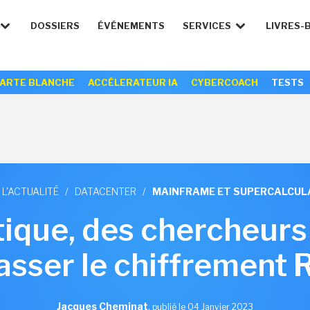
DOSSIERS
ÉVÉNEMENTS
SERVICES
LIVRES-
ARTE BLANCHE
ACCÉLERATEUR IA
CYBERCOACH
TESTS
 L'ACTUALITÉ
/
DATACENTER
/
MAINFRAME ET SUPERCALCUL
tique, des chercheurs 
asser le chiffrement
Jacques Cheminat
,
publié le 04 Janvier 2023