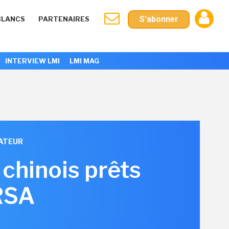
S'abonner
BLANCS
PARTENAIRES
INTERVIEW LMI
LMI MAG
ATEUR
chinois prêts
 RSA