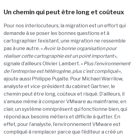
Un chemin qui peut
ê
tre long et co
û
teux
Pour nos interlocuteurs, la migration est un effort qui
demande
à
se poser les bonnes questions et
à
cartographier l
’
existant, une migration ne ressemble
pas
à
une autre.
«
Avoir la bonne organisation pour
r
é
aliser cette cartographie est un point important
»
,
signale
d
’
ailleurs Olivier Lambert.
«
Plus l
’
environnement
de l
’
entreprise est
h
é
t
é
rog
è
ne, plus c
’
est compliqu
é
»
,
ajoute aussi Philippe
Pujalte
. Pour Michael
Warrilow
,
analyste et vice-pr
é
sident du cabinet Gartner, le
chemin peut
ê
tre long, co
û
teux et risqu
é
.
D
’
ailleurs, il
s
’
amuse m
ê
me
à
comparer VMware au mainframe, en
clair, un
syst
è
me omnipr
é
sent qui fonctionne bien, qui
r
é
pond aux besoins m
é
tiers et
difficile à quitter. En
effet, pour l
’
analyste, l
’
environnement VMware est
compliqu
é à
remplacer parce que l'
é
diteur a cr
éé
un