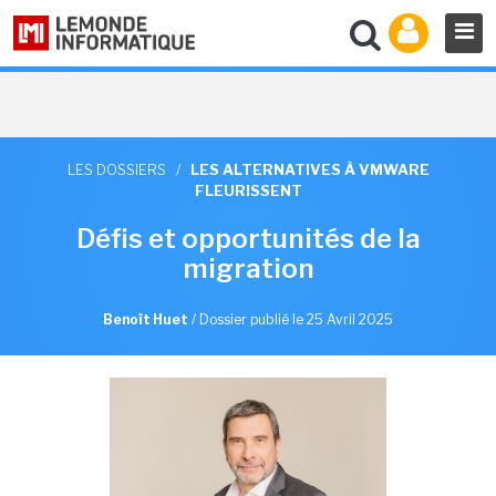
LES DOSSIERS
/
LES ALTERNATIVES À VMWARE
FLEURISSENT
Défis et opportunités de la
migration
Benoît Huet
/
Dossier publié le 25 Avril 2025