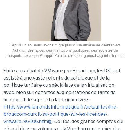
Depuis un an, nous avons migré plus d'une dizaine de clients vers
Nutanix, des labos, des institutions publiques, des sociétés de
transports, explique Philippe Pujalte, directeur général adjoint d'Inetum.
Suite au
rachat de
VM
w
are par Broadcom, les DSI
ont
assisté
à
une
vaste refonte du catalogue et de la
politique tarifaire du spécialiste de la virtualisation
avec, bien s
û
r, de fortes augmentations de tarifs de
licence et de support à
la cl
é
(((
lien
vers
https://www.lemondeinformatique.fr/actualites/lire-
broadcom-durcit-sa-politique-sur-les-licences-
vmware-96406.html))
). Certes, des grands comptes qui
g
è
rent
de gros volumes de VM ont pu ren
é
gocier des