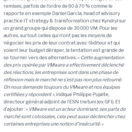
remises, parfois de l
’
ordre de 60
à
70
% comme le
rapporte en exemple Daniel Garcia,
head
of
advisory
practice IT
strategy
& transformation chez
Kyndryl
sur
un grand groupe qui dispose de 30
000 VM. Pour les
autres, surtout celles qui n
’
ont pas les moyens de
n
é
gocier les prix de leur contrat avec l
’é
diteur et qui
voient leur budget d
é
raper, la tentation est grande de
se tourner vers des alternatives.
«
Cette augmentation
des prix op
é
r
é
e par VMware a effectivement d
é
clench
é
des r
é
actions, les entreprises sont dans une phase de
r
é
flexion mais le march
é
ne s
’
est pas non plus retourn
é
.
On nous demande toujours du VMware et nos
é
quipes
certifi
é
es y r
é
pondent
»
, indique Philippe
Pujalte
,
directeur g
é
n
é
ral adjoint de l
’
ESN
Inetum
(ex GFI). Et
d
’
ajouter
:
«
VMware est un acteur dominant, ses parts de
march
é
sont colossales, cela peut aussi d
é
clencher chez
certaines entreprises une notion d
’
ins
é
curit
é
.
»