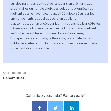
s
û
r des garanties contractuelles pour s
’
en pr
é
munir. Les
prestataires qui font le choix des solutions propri
é
taires
mettent aussi en avant leur capacit
é à
mieux s
é
curiser les
environnements et de disposer d
’
un outillage
d
’
automatisation avanc
é
pour les migrations. De leur c
ô
t
é
, les
d
é
fenseurs de l
’
open source comme
Enix
ou
Vates
mettent
surtout en avant les
é
conomies d
’
argent r
é
alis
é
es,
l
’
ind
é
pendance
compl
è
te, la flexibilit
é
, la
stabilit
é
,
sans
oublier le soutien important de la communaut
é
ou encore la
documentation disponible.
Article rédigé par
Benoît Huet
Cet article vous a plu?
Partagez le !