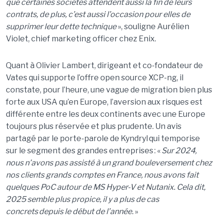
que certaines soci
é
t
é
s attendent aussi la fin de leurs
contrats, de plus, c
’
est aussi l
’
occasion pour elles de
supprimer leur dette technique
»
, souligne
Aur
é
lien
Violet, chief marketing officer chez Enix.
Quant
à
Olivier Lambert, dirigeant et co-fondateur de
Vates
qui supporte l
’
offre open source XCP-
ng
, il
constate, pour l
’
heure, une vague de migration bien plus
forte aux USA qu
’
en Europe, l
’
aversion aux risques est
diff
é
rente entre les deux continents avec une Europe
toujours plus r
é
serv
é
e et plus prudente. Un avis
partag
é
par le porte-parole de
Kyndryl
qui temporise
sur le segment des grandes entreprises
:
«
Sur 2024,
nous n
’
avons pas assist
é à
un grand bouleversement chez
nos clients grands comptes en France, nous avons fait
quelques
PoC
autour de MS Hyper-V et Nutanix
.
C
ela dit,
2025 semble plus propice, il y a plus de cas
concrets
depuis le d
é
but de l
’
ann
é
e
.
»