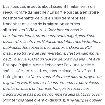
Et si tous ces aspects aboutissaient finalement
à
un
r
éé
quilibrage du march
é
? En partie oui car,
à
en croire
nos intervenants, de plus en plus d
’
entreprises
franchissent le cap de la migration vers des
alternatives
à
VM
w
are
.
«
Chez
Inetum
, nous le
constatons depuis un an, nous avons migr
é
plus d
’
une
dizaine de clients vers Nutanix, des labos, des institutions
publiques, des soci
é
t
é
s de transports. Quant au ROI
mesur
é
au travers de ces migrations, c
’
est un gain moyen
de 19
% sur le TCO et un ROI sur deux
à
trois ans
»
, rel
è
ve
Philippe
Pujalte
. M
ê
me
é
cho chez
Enix
, une soci
é
t
é
sp
é
cialis
é
e
,
entre autres
,
dans le cloud, le DevOps et
l
’
infog
é
rance.
«
Nous avons clairement plus de projets de
migration vers
Proxmox
et nous en sommes convaincus,
de plus en plus d
’
entreprises fran
ç
aises reconnues
franchiront le pas d
’
ici peu comme l
’
a d
é
j
à
fait Econocom
(voir t
é
moignage client ci-dessous)
.
I
l ne faut pas oublier