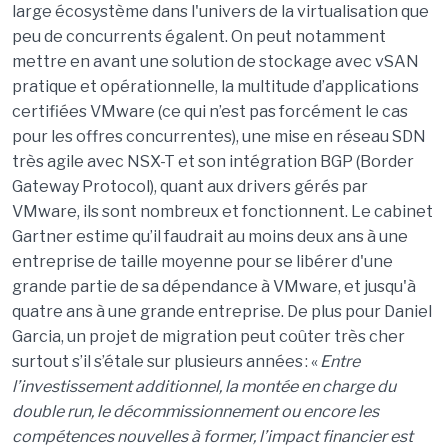
large
é
cosyst
è
me dans l'univers de la virtualisation que
peu de concurrents
é
galent. On peut notamment
mettre en avant une solution de stockage avec
vSAN
pratique et op
é
rationnelle, la multitude d
’
applications
certifi
é
es VM
w
are
(ce qui n
’
est pas forc
é
ment le cas
pour les offres concurrentes), une mise en r
é
seau SDN
tr
è
s agile avec NSX-T et son int
é
gration BGP (Border
Gateway Protocol), quant aux drivers g
é
r
é
s par
VMware, ils sont nombreux et fonctionnent. Le cabinet
Gartner estime qu
’
il faudrait au moins deux ans
à
une
entreprise de taille moyenne pour se lib
é
rer d'une
grande partie de sa d
é
pendance
à
VMware, et jusqu'
à
quatre ans
à
une grande entreprise. De plus pour Daniel
Garcia, un projet de migration peut
co
û
ter
tr
è
s cher
surtout s
’
il s
’é
tale sur plusieurs ann
é
es
:
«
Entre
l
’
investissement additionnel, la mont
é
e en charge du
double run, le d
é
commissionnement ou encore les
comp
é
tences nouvelles
à
former, l
’
impact financier est