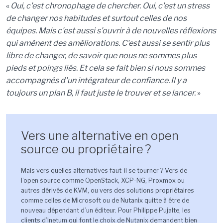
«
Oui
,
c'est chronophage de chercher. Oui
,
c'est un stress
de changer nos habitudes et surtout celles de nos
é
quipes. Mais c'est aussi s'ouvrir
à
de nouvelles r
é
flexions
qui
am
è
nent
des am
é
liorations. C'est aussi se sentir plus
libre de changer, de savoir que nous ne sommes plus
pieds et poings li
é
s. Et cela se fait bien si nous sommes
accompagn
é
s d'un int
é
grateur de confiance.
Il y a
toujours un plan B, il faut juste le trouver et se lancer
.
»
Vers une alternative en open
source ou propriétaire ?
Mais vers quelles alternatives faut-il se tourner
?
V
ers de
l
’
open source comme
OpenStack
, XCP-NG,
Proxmox
ou
autres d
é
riv
é
s de KVM
,
ou vers des solutions propri
é
taires
comme celles de Microsoft ou de Nutanix quitte
à ê
tre de
nouveau d
é
pendant d
’
un
é
diteur. Pour Philippe
Pujalte
, les
clients d
’
Inetum
qui font le choix de Nutanix demandent bien