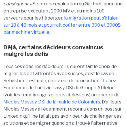
cons
é
quent
.
»
Selon une
é
valuation du Gartner, pour une
entreprise ex
é
cutant 2000 MV et au moins 100
serveurs pour les h
é
berger,
la migration peut s
’é
taler
sur 18
à
48 mois et pourrait co
û
ter entre 300 et 3000$
par machine virtuelle
.
D
é
j
à
, certains d
é
cideurs convaincus
malgr
é
les d
é
fis
Tous ces d
é
fis, les d
é
cideurs IT, qui ont fait le choix de
migrer, les ont affront
é
s avec
succ
è
s, c
’
est le cas de
S
é
bastien
Lesimple
, directeur de production IT chez
Econocom, de Ludovic
Tassy
, DSI du Groupe Afflelou
(voir les t
é
moignages clients ci-dessous) ou encore de
Nicolas Massey, DSI de la mairie de Colomiers
. D
’
ailleurs
Nicolas Massey a r
é
cemment reconnu dans un post sur
Linkedin
qu
’
il ne fallait pas avoir peur de challenger
c
es
solutions et de migrer quand on a trouv
é
l'alternative
.