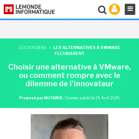
LES DOSSIERS
/
LES ALTERNATIVES À VMWARE
FLEURISSENT
Choisir une alternative à VMware,
ou comment rompre avec le
dilemme de l'innovateur
Proposé par NUTANIX
/
Dossier publié le 25 Avril 2025