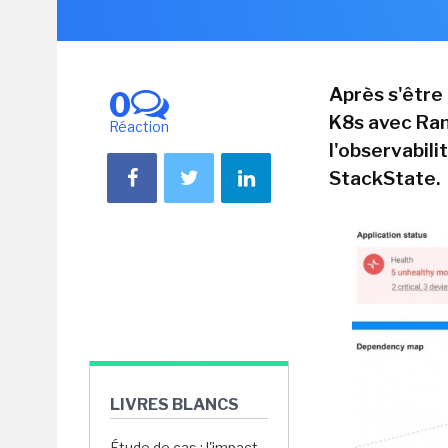
Après s'être
0
K8s avec Ran
Réaction
l'observabili
StackState.
LIVRES BLANCS
Étude de cas : l'impact