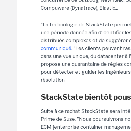
concurrence de Datadog, New Relic, Su
Compuware (Dynatrace), Elastic...
"La technologie de StackState permet 
une période donnée afin d'identifier l
distribués complexes et de suggérer d
communiqué
. "Les clients peuvent ra
dans une vue unique, du datacenter à l
propose une quarantaine de règles co
pour détecter et guider les ingénieurs
résolution.
StackState bientôt pous
Suite à ce rachat StackState sera int
Prime de Suse. "Nous poursuivrons notr
ECM [enterprise container management