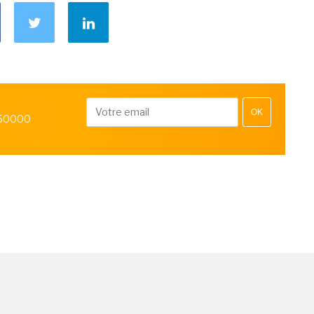
OK
 50000