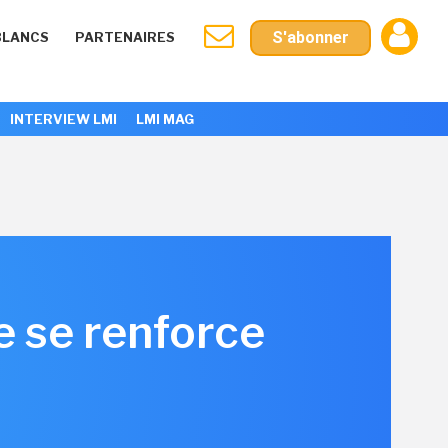
S'abonner
BLANCS
PARTENAIRES
INTERVIEW LMI
LMI MAG
e se renforce