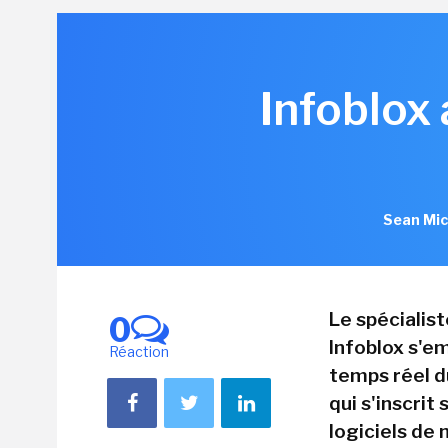
Infoblox
Sean Mic
Le spécialis
0
Infoblox s'em
Réaction
temps réel d
qui s'inscrit
logiciels de