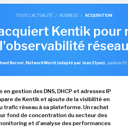
TOUTE L'ACTUALITÉ
/
BUSINESS
/
ACQUISITION
 acquiert Kentik pour 
l'observabilité résea
hael Kerner, NetworkWorld (adapté par Jean Elyan)
,
publié le 09 
te en gestion des DNS, DHCP et adresses IP
pare de Kentik et ajoute de la visibilité en
u trafic réseau à sa plateforme. Un rachat
 sur fond de concentration du secteur des
 monitoring et d'analyse des performances