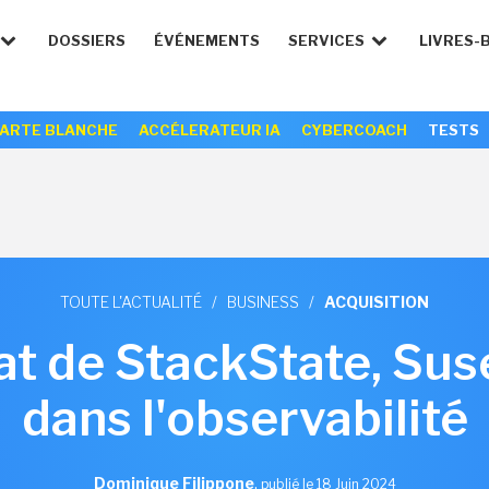
DOSSIERS
ÉVÉNEMENTS
SERVICES
LIVRES-
ARTE BLANCHE
ACCÉLERATEUR IA
CYBERCOACH
TESTS
TOUTE L'ACTUALITÉ
/
BUSINESS
/
ACQUISITION
at de StackState, Sus
dans l'observabilité
Dominique Filippone
,
publié le 18 Juin 2024