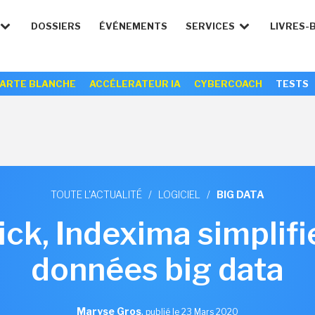
DOSSIERS
ÉVÉNEMENTS
SERVICES
LIVRES-
ARTE BLANCHE
ACCÉLERATEUR IA
CYBERCOACH
TESTS
TOUTE L'ACTUALITÉ
/
LOGICIEL
/
BIG DATA
ck, Indexima simplifi
données big data
Maryse Gros
,
publié le 23 Mars 2020