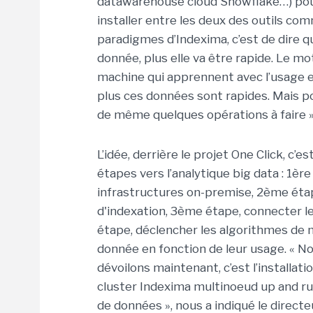
datawarehouse cloud Snowflake…) pour 
installer entre les deux des outils com
paradigmes d’Indexima, c’est de dire que
donnée, plus elle va être rapide. Le m
machine qui apprennent avec l’usage et
plus ces données sont rapides. Mais po
de même quelques opérations à faire »
L’idée, derrière le projet One Click, c’
étapes vers l’analytique big data : 1èr
infrastructures on-premise, 2ème étap
d'indexation, 3ème étape, connecter le
étape, déclencher les algorithmes de m
donnée en fonction de leur usage. « No
dévoilons maintenant, c’est l’installat
cluster Indexima multinoeud up and r
de données », nous a indiqué le directe