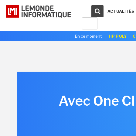
ACTUALITÉS
En ce moment :
HP POLY
C
Avec One Cli