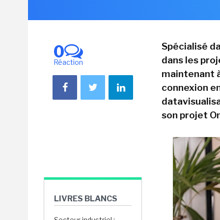
Spécialisé d
0
dans les pro
Réaction
maintenant à
connexion ent
datavisualisa
son projet On
LIVRES BLANCS
Secteur industriel :