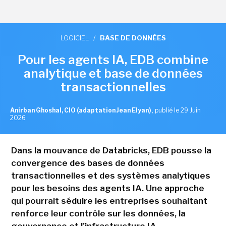
LOGICIEL
/
BASE DE DONNÉES
Pour les agents IA, EDB combine
analytique et base de données
transactionnelles
Anirban Ghoshal, CIO (adaptation Jean Elyan)
,
publié le 29 Juin
2026
Dans la mouvance de Databricks, EDB pousse la
convergence des bases de données
transactionnelles et des systèmes analytiques
pour les besoins des agents IA. Une approche
qui pourrait séduire les entreprises souhaitant
renforce leur contrôle sur les données, la