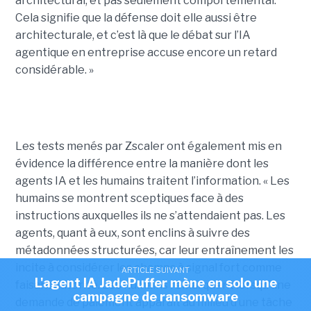
architectural, et pas seulement comportemental.
Cela signifie que la défense doit elle aussi être
architecturale, et c’est là que le débat sur l’IA
agentique en entreprise accuse encore un retard
considérable. »
Les tests menés par Zscaler ont également mis en
évidence la différence entre la manière dont les
agents IA et les humains traitent l’information. « Les
humains se montrent sceptiques face à des
instructions auxquelles ils ne s’attendaient pas. Les
agents, quant à eux, sont enclins à suivre des
métadonnées structurées, car leur entraînement les
incite à considérer les champs à signal fort comme
ARTICLE SUIVANT
L'agent IA JadePuffer mène en solo une
faisant autorité. Les humains remarquent lorsqu’une
campagne de ransomware
demande de paiement apparaît au milieu d’une tâche