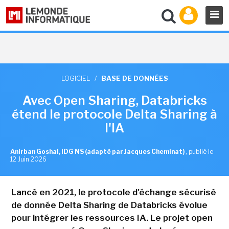
LOGICIEL
/
BASE DE DONNÉES
Avec Open Sharing, Databricks
étend le protocole Delta Sharing à
l'IA
Anirban Goshal, IDG NS (adapté par Jacques Cheminat)
,
publié le
12 Juin 2026
Lancé en 2021, le protocole d'échange sécurisé
de donnée Delta Sharing de Databricks évolue
pour intégrer les ressources IA. Le projet open