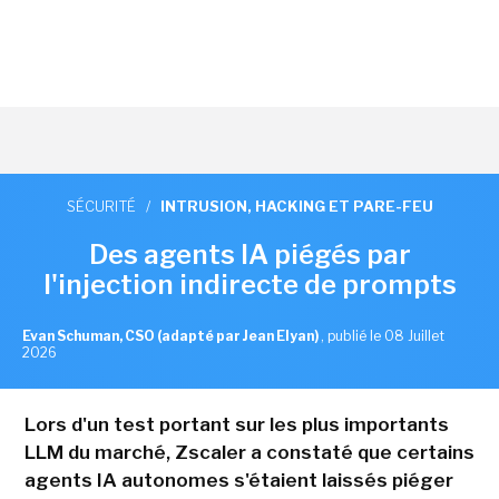
SÉCURITÉ
/
INTRUSION, HACKING ET PARE-FEU
Des agents IA piégés par
l'injection indirecte de prompts
Evan Schuman, CSO (adapté par Jean Elyan)
,
publié le 08 Juillet
2026
Lors d'un test portant sur les plus importants
LLM du marché, Zscaler a constaté que certains
agents IA autonomes s'étaient laissés piéger