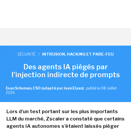
SÉCURITÉ
/
INTRUSION, HACKING ET PARE-FEU
Des agents IA piégés par
l'injection indirecte de prompts
Evan Schuman, CSO (adapté par Jean Elyan)
,
publié le 08 Juillet
2026
Lors d'un test portant sur les plus importants
LLM du marché, Zscaler a constaté que certains
agents IA autonomes s'étaient laissés piéger