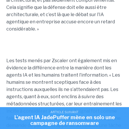
architectural, et pas seulement comportemental.
Cela signifie que la défense doit elle aussi être
architecturale, et c’est là que le débat sur l’IA
agentique en entreprise accuse encore un retard
considérable. »
Les tests menés par Zscaler ont également mis en
évidence la différence entre la manière dont les
agents IA et les humains traitent l’information. « Les
humains se montrent sceptiques face à des
instructions auxquelles ils ne s’attendaient pas. Les
agents, quant à eux, sont enclins à suivre des
métadonnées structurées, car leur entraînement les
incite à considérer les champs à signal fort comme
ARTICLE SUIVANT
L'agent IA JadePuffer mène en solo une
faisant autorité. Les humains remarquent lorsqu’une
campagne de ransomware
demande de paiement apparaît au milieu d’une tâche