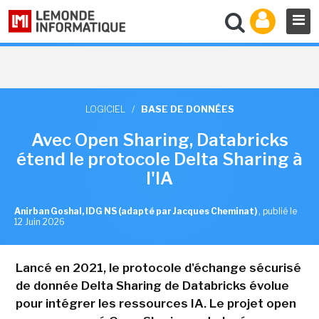
LOGICIEL
/
BASE DE DONNÉES
Avec Open Sharing, Databricks
étend le protocole Delta Sharing à
l'IA
Anirban Goshal, IDG NS (adapté par Jacques Cheminat)
,
publié le
12 Juin 2026
Lancé en 2021, le protocole d'échange sécurisé
de donnée Delta Sharing de Databricks évolue
pour intégrer les ressources IA. Le projet open