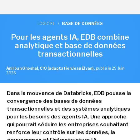
LOGICIEL
/
BASE DE DONNÉES
Pour les agents IA, EDB combine
analytique et base de données
transactionnelles
Anirban Ghoshal, CIO (adaptation Jean Elyan)
,
publié le 29 Juin
2026
Dans la mouvance de Databricks, EDB pousse la
convergence des bases de données
transactionnelles et des systèmes analytiques
pour les besoins des agents IA. Une approche
qui pourrait séduire les entreprises souhaitant
renforce leur contrôle sur les données, la