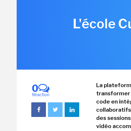
L'école C
La plateform
0
transformer l
Réaction
code en int
collaboratif
des sessions
vidéo accomp