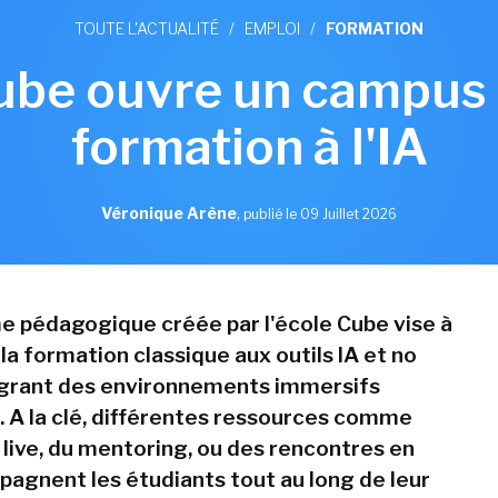
TOUTE L'ACTUALITÉ
/
EMPLOI
/
FORMATION
ube ouvre un campus 
formation à l'IA
Véronique Arène
,
publié le 09 Juillet 2026
e pédagogique créée par l'école Cube vise à
a formation classique aux outils IA et no
égrant des environnements immersifs
s. A la clé, différentes ressources comme
 live, du mentoring, ou des rencontres en
agnent les étudiants tout au long de leur