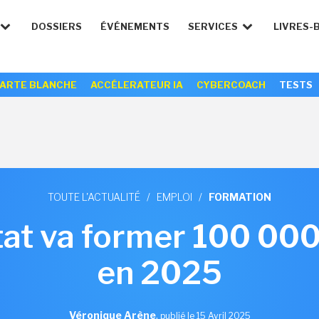
DOSSIERS
ÉVÉNEMENTS
SERVICES
LIVRES-
ARTE BLANCHE
ACCÉLERATEUR IA
CYBERCOACH
TESTS
TOUTE L'ACTUALITÉ
/
EMPLOI
/
FORMATION
tat va former 100 000
en 2025
Véronique Arène
,
publié le 15 Avril 2025