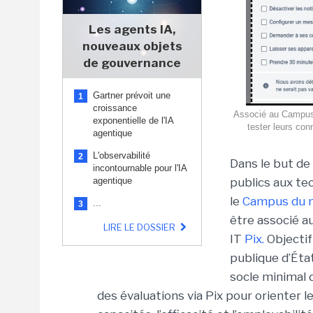
Les agents IA,
nouveaux objets
de gouvernance
Gartner prévoit une
1
croissance
Associé au Campus 
exponentielle de l'IA
tester leurs con
agentique
L'observabilité
2
Dans le but de
incontournable pour l'IA
agentique
publics aux tec
le
Campus du n
...
3
être associé a
LIRE LE DOSSIER
IT
Pix.
Objectif
publique d’Éta
socle minimal 
des évaluations via Pix pour orienter l