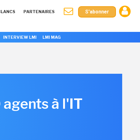
S'abonner
BLANCS
PARTENAIRES
INTERVIEW LMI
LMI MAG
 agents à l'IT