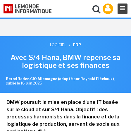
LOGICIEL
/
ERP
Avec S/4 Hana, BMW repense sa
logistique et ses finances
Bernd Reder, CIO Allemagne (adapté par Reynald Fléchaux)
,
publié le 18 Juin 2025
BMW poursuit la mise en place d'une IT basée
sur le cloud et sur S/4 Hana. Objectif : des
processus harmonisés dans la finance et de la
logistique de production, servant de socle aux