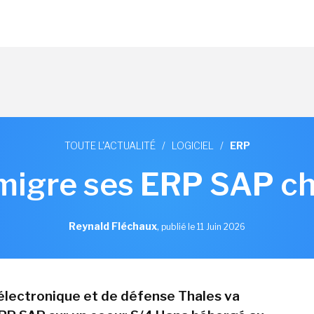
TOUTE L'ACTUALITÉ
/
LOGICIEL
/
ERP
migre ses ERP SAP c
Reynald Fléchaux
,
publié le 11 Juin 2026
électronique et de défense Thales va