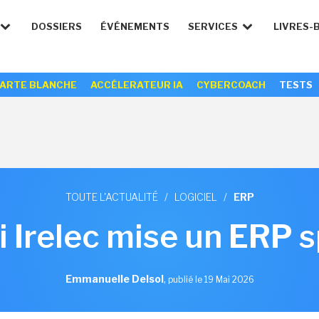
DOSSIERS
ÉVÉNEMENTS
SERVICES
LIVRES-
ARTE BLANCHE
ACCÉLERATEUR IA
CYBERCOACH
TESTS
TOUTE L'ACTUALITÉ
/
LOGICIEL
/
ERP
 Irelec mise un ERP s
Emmanuelle Delsol
,
publié le 19 Mai 2026