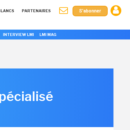
S'abonner
BLANCS
PARTENAIRES
INTERVIEW LMI
LMI MAG
pécialisé