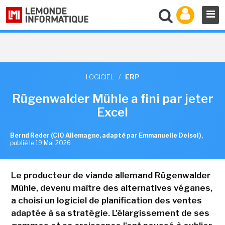
LOGICIEL
/
ERP
Rügenwalder Mühle a fini par jeter
Excel
Bernd Reder (CIO Allemagne, adapté par Emmanuelle Delsol)
,
publié le 19 Mai 2026
Le producteur de viande allemand Rügenwalder
Mühle, devenu maître des alternatives véganes,
a choisi un logiciel de planification des ventes
adaptée à sa stratégie. L'élargissement de ses