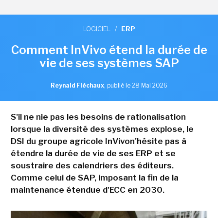
LOGICIEL
/
ERP
Comment InVivo étend la durée de
vie de ses systèmes SAP
Reynald Fléchaux
,
publié le 28 Mai 2026
S'il ne nie pas les besoins de rationalisation
lorsque la diversité des systèmes explose, le
DSI du groupe agricole InVivon'hésite pas à
étendre la durée de vie de ses ERP et se
soustraire des calendriers des éditeurs.
Comme celui de SAP, imposant la fin de la
maintenance étendue d'ECC en 2030.