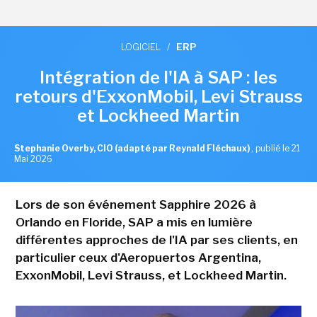
LOGICIEL
/
ERP
Intégration de l'IA à SAP : les
retours d'ExxonMobil, Levi Strauss
et Lockheed Martin
Stephanie Overby, CIO (adapté par Reynald Fléchaux)
,
publié le 21
Mai 2026
Lors de son événement Sapphire 2026 à
Orlando en Floride, SAP a mis en lumière
différentes approches de l'IA par ses clients, en
particulier ceux d'Aeropuertos Argentina,
ExxonMobil, Levi Strauss, et Lockheed Martin.