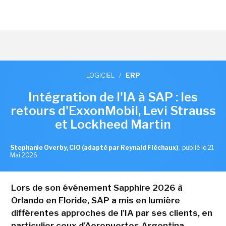
LOGICIEL
/
ERP
Intégration de l'IA à SAP : les
retours d'ExxonMobil, Levi Strauss
et Lockheed Martin
Stephanie Overby, CIO (adapté par Reynald Fléchaux)
,
publié le 21
Mai 2026
Lors de son événement Sapphire 2026 à
Orlando en Floride, SAP a mis en lumière
différentes approches de l'IA par ses clients, en
particulier ceux d'Aeropuertos Argentina,