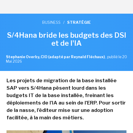
BUSINESS
/
STRATÉGIE
S/4Hana bride les budgets des DSI
et de l'IA
Stephanie Overby, CIO (adapté par Reynald Fléchaux)
,
publié le 20
Mai 2026
Les projets de migration de la base installée
SAP vers S/4Hana pèsent lourd dans les
budgets IT de la base installée, freinant les
déploiements de l'IA au sein de l'ERP. Pour sortir
de la nasse, l'éditeur mise sur une adoption
facilitée, à la main des métiers.