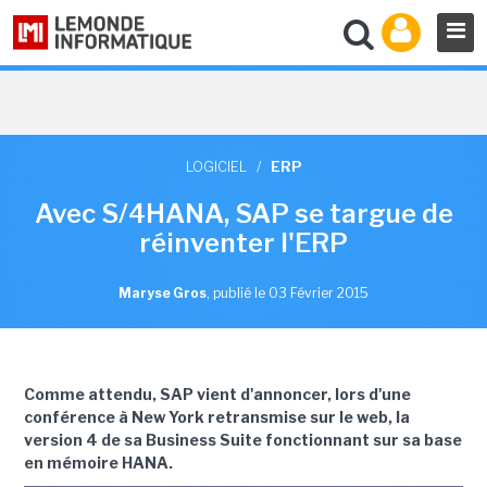
LOGICIEL
/
ERP
Avec S/4HANA, SAP se targue de
réinventer l'ERP
Maryse Gros
,
publié le 03 Février 2015
Comme attendu, SAP vient d'annoncer, lors d'une
conférence à New York retransmise sur le web, la
version 4 de sa Business Suite fonctionnant sur sa base
en mémoire HANA.