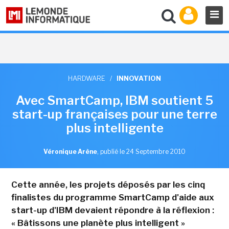
HARDWARE
/
INNOVATION
Avec SmartCamp, IBM soutient 5
start-up françaises pour une terre
plus intelligente
Véronique Arène
,
publié le 24 Septembre 2010
Cette année, les projets déposés par les cinq
finalistes du programme SmartCamp d'aide aux
start-up d'IBM devaient répondre à la réflexion :
« Bâtissons une planète plus intelligent »