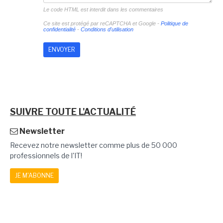
Le code HTML est interdit dans les commentaires
Ce site est protégé par reCAPTCHA et Google -
Politique de
confidentialité
-
Conditions d'utilisation
SUIVRE TOUTE L'ACTUALITÉ
Newsletter
Recevez notre newsletter comme plus de 50 000
professionnels de l'IT!
JE M'ABONNE