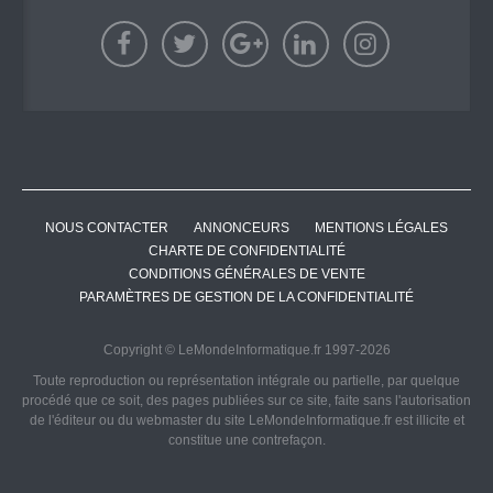
NOUS CONTACTER
ANNONCEURS
MENTIONS LÉGALES
CHARTE DE CONFIDENTIALITÉ
CONDITIONS GÉNÉRALES DE VENTE
PARAMÈTRES DE GESTION DE LA CONFIDENTIALITÉ
Copyright © LeMondeInformatique.fr 1997-2026
Toute reproduction ou représentation intégrale ou partielle, par quelque
procédé que ce soit, des pages publiées sur ce site, faite sans l'autorisation
de l'éditeur ou du webmaster du site LeMondeInformatique.fr est illicite et
constitue une contrefaçon.