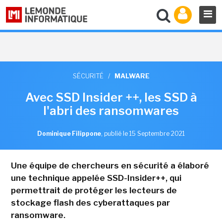
SÉCURITÉ
/
MALWARE
Avec SSD Insider ++, les SSD à
l'abri des ransomwares
Dominique Filippone
,
publié le 15 Septembre 2021
Une équipe de chercheurs en sécurité a élaboré
une technique appelée SSD-Insider++, qui
permettrait de protéger les lecteurs de
stockage flash des cyberattaques par
ransomware.