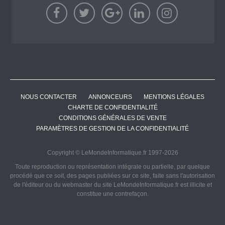
NOUS CONTACTER
ANNONCEURS
MENTIONS LÉGALES
CHARTE DE CONFIDENTIALITÉ
CONDITIONS GÉNÉRALES DE VENTE
PARAMÈTRES DE GESTION DE LA CONFIDENTIALITÉ
Copyright © LeMondeInformatique.fr 1997-2026
Toute reproduction ou représentation intégrale ou partielle, par quelque
procédé que ce soit, des pages publiées sur ce site, faite sans l'autorisation
de l'éditeur ou du webmaster du site LeMondeInformatique.fr est illicite et
constitue une contrefaçon.