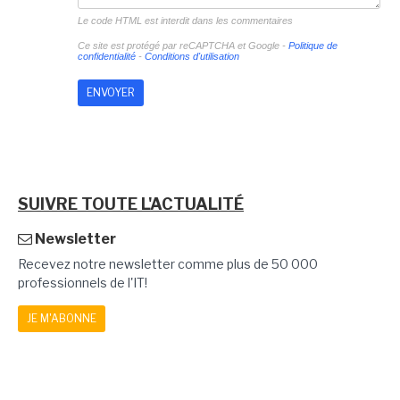
Le code HTML est interdit dans les commentaires
Ce site est protégé par reCAPTCHA et Google -
Politique de
confidentialité
-
Conditions d'utilisation
SUIVRE TOUTE L'ACTUALITÉ
Newsletter
Recevez notre newsletter comme plus de 50 000
professionnels de l'IT!
JE M'ABONNE