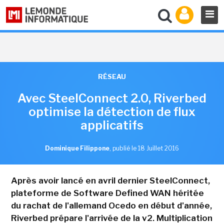
RÉSEAU
Avec SteelConnect 2.0, Riverbed
optimise la détection de flux
applicatifs
Dominique Filippone
,
publié le 18 Juillet 2016
Après avoir lancé en avril dernier SteelConnect,
plateforme de Software Defined WAN héritée
du rachat de l'allemand Ocedo en début d'année,
Riverbed prépare l'arrivée de la v2. Multiplication