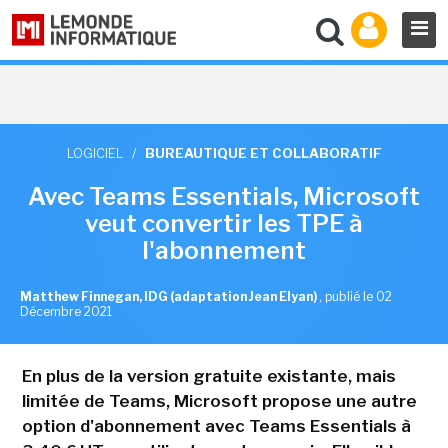
LOGICIEL
/
BUREAUTIQUE ET COLLABORATIF
Avec Teams Essentials, Microsoft
veut convertir les TPE à
l'abonnement
Matthew Finnegan, IDG (adaptation Jean Elyan)
,
publié le 02
Décembre 2021
En plus de la version gratuite existante, mais
limitée de Teams, Microsoft propose une autre
option d'abonnement avec Teams Essentials à