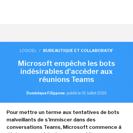
LOGICIEL
/
BUREAUTIQUE ET COLLABORATIF
Microsoft empêche les bots
indésirables d'accéder aux
réunions Teams
Dominique Filippone
,
publié le 01 Juillet 2026
Pour mettre un terme aux tentatives de bots
malveillants de s'immiscer dans des
conversations Teams, Microsoft commence à