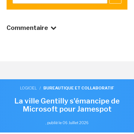
Commentaire
LOGICIEL
/
BUREAUTIQUE ET COLLABORATIF
La ville Gentilly s'émancipe de
Microsoft pour Jamespot
,
publié le 06 Juillet 2026