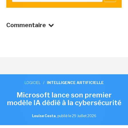
Commentaire
LOGICIEL
/
INTELLIGENCE ARTIFICIELLE
Microsoft lance son premier
modèle IA dédié à la cybersécurité
Louise Costa
,
publié le 29 Juillet 2026