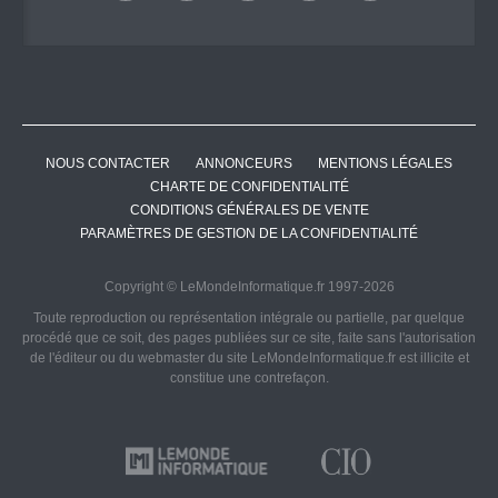
NOUS CONTACTER
ANNONCEURS
MENTIONS LÉGALES
CHARTE DE CONFIDENTIALITÉ
CONDITIONS GÉNÉRALES DE VENTE
PARAMÈTRES DE GESTION DE LA CONFIDENTIALITÉ
Copyright © LeMondeInformatique.fr 1997-2026
Toute reproduction ou représentation intégrale ou partielle, par quelque
procédé que ce soit, des pages publiées sur ce site, faite sans l'autorisation
de l'éditeur ou du webmaster du site LeMondeInformatique.fr est illicite et
constitue une contrefaçon.