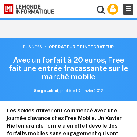
BUSINESS
/
OPÉRATEUR ET INTÉGRATEUR
Avec un forfait à 20 euros, Free
fait une entrée fracassante sur le
marché mobile
Serge Leblal
,
publié le 10 Janvier 2012
Les soldes d'hiver ont commencé avec une
journée d'avance chez Free Mobile. Un Xavier
Niel en grande forme a en effet dévoilé des
forfaits mobiles sans engagement qui vont