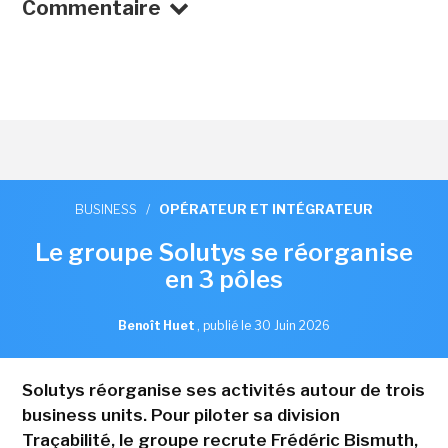
Commentaire
BUSINESS
/
OPÉRATEUR ET INTÉGRATEUR
Le groupe Solutys se réorganise
en 3 pôles
Benoît Huet
,
publié le 30 Juin 2026
Solutys réorganise ses activités autour de trois
business units. Pour piloter sa division
Traçabilité, le groupe recrute Frédéric Bismuth,