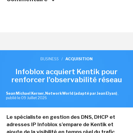
BUSINESS
/
ACQUISITION
Infoblox acquiert Kentik pour
renforcer l'observabilité réseau
Sean Michael Kerner, NetworkWorld (adapté par Jean Elyan)
,
publié le 09 Juillet 2026
Le spécialiste en gestion des DNS, DHCP et
adresses IP Infoblox s'empare de Kentik et
ajoute de la visibilité en temps réel du trafic