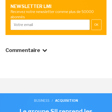
NEWSLETTER LMI
Recevez notre newsletter comme plus de 50000
abonnés
OK
Commentaire
BUSINESS
/
ACQUISITION
Le groupe SII reprend les