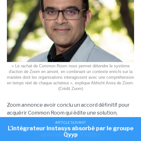
« Le rachat de Common Room nous permet détendre le système
d'action de Zoom en amont, en combinant un contexte enrichi sur la
manière dont les organisations interagissent avec une compréhension
en temps réel de chaque acheteur », explique Abhisht Arora de Zoom.
(Crédit Zoom)
Zoom annonce avoir conclu un accord définitif pour
acquérir Common Room qui édite une solution,
boostée à l’IA, permettant d'analyser et de
ARTICLE SUIVANT
ARTICLE SUIVANT
L'intégrateur Instasys absorbé par le groupe
Zoom acquiert la start-up Common Room,
centraliser tous les signaux d'achat éparpillés d'un
spécialiste du FinOps
Qyyp
client (systèmes CRM, données sur l’utilisation des