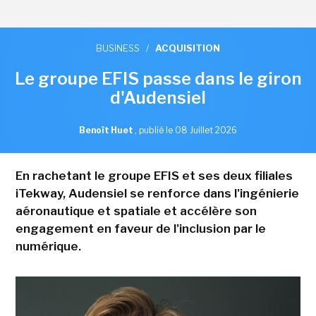
BUSINESS
/
ACQUISITION
Le groupe EFIS passe dans le giron
d'Audensiel
Benoît Huet
,
publié le 08 Juillet 2026
En rachetant le groupe EFIS et ses deux filiales
iTekway, Audensiel se renforce dans l'ingénierie
aéronautique et spatiale et accélère son
engagement en faveur de l'inclusion par le
numérique.