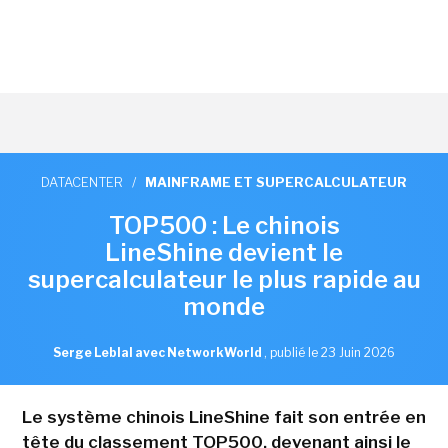
DATACENTER
/
MAINFRAME ET SUPERCALCULATEUR
TOP500 : Le chinois
LineShine devient le
supercalculateur le plus rapide au
monde
Serge Leblal avec NetworkWorld
,
publié le 23 Juin 2026
Le système chinois LineShine fait son entrée en
tête du classement TOP500, devenant ainsi le