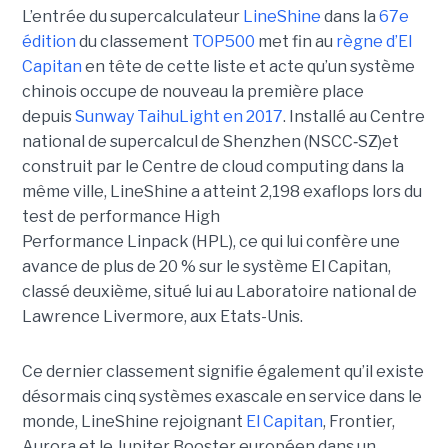
L’entrée du supercalculateur
LineShine
dans la
67e
édition
du classement
TOP500
met fin au
règne d’El
Capitan
en tête de cette liste et acte qu’un système
chinois occupe de nouveau la première place
depuis
Sunway TaihuLight en 2017
.
Installé au Centre
national de supercalcul de Shenzhen (NSCC‑SZ)et
construit par le Centre de cloud computing dans la
même ville, LineShine a atteint 2,198 exaflops lors du
test de performance High
Performance Linpack (HPL), ce qui lui confère une
avance de plus de 20 % sur le système El Capitan,
classé deuxième, situé lui au Laboratoire national de
Lawrence Livermore, aux Etats-Unis.
Ce dernier classement signifie également qu’il existe
désormais cinq systèmes exascale en service dans le
monde, LineShine rejoignant
El Capitan
, Frontier,
Aurora et le Jupiter Booster européen dans un