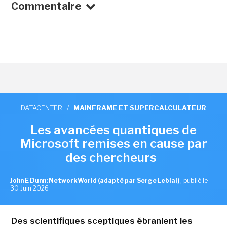
Commentaire
DATACENTER
/
MAINFRAME ET SUPERCALCULATEUR
Les avancées quantiques de
Microsoft remises en cause par
des chercheurs
John E Dunn; NetworkWorld (adapté par Serge Leblal)
,
publié le
30 Juin 2026
Des scientifiques sceptiques ébranlent les