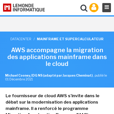
DATACENTER
/
MAINFRAME ET SUPERCALCULATEUR
AWS accompagne la migration
des applications mainframe dans
le cloud
Michael Cooney, IDG NS (adapté par Jacques Cheminat)
,
publié le
01 Décembre 2021
Le fournisseur de cloud AWS s'invite dans le
débat sur la modernisation des applications
mainframe. Il a renforcé le programme