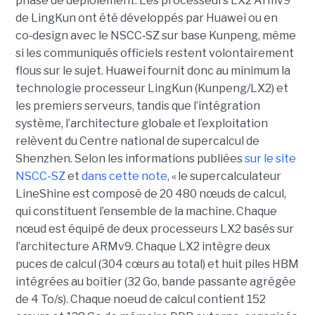
phase de déploiement. Les processeurs LX2 Armv9
de LingKun ont été développés par Huawei ou en
co‑design avec le NSCC‑SZ sur base Kunpeng, même
si les communiqués officiels restent volontairement
flous sur le sujet. Huawei fournit donc au minimum la
technologie processeur LingKun (Kunpeng/LX2) et
les premiers serveurs, tandis que l’intégration
système, l’architecture globale et l’exploitation
relèvent du Centre national de supercalcul de
Shenzhen. Selon les informations publiées
sur le site
NSCC-SZ
et
dans cette note
, « l
e supercalculateur
LineShine est composé de 20 480 nœuds de calcul,
qui constituent l’ensemble de la machine. Chaque
nœud est équipé de deux processeurs LX2 basés sur
l’architecture ARMv9. Chaque LX2 intègre deux
puces de calcul (304 cœurs au total) et huit piles HBM
intégrées au boîtier (32 Go, bande passante agrégée
de 4 To/s). Chaque noeud de calcul contient 152