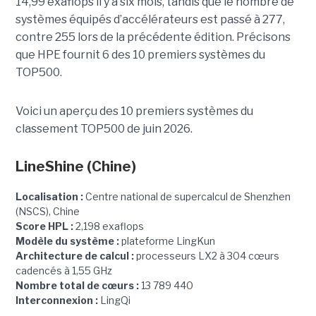
14,99 exaflops il y a six mois, tandis que le nombre de
systèmes équipés d’accélérateurs est passé à 277,
contre 255 lors de la précédente édition.
Précisons
que HPE fournit 6 des 10 premiers systèmes du
TOP500.
Voici un aperçu des 10 premiers systèmes du
classement TOP500 de juin 2026.
LineShine
(Chine)
Localisation :
Centre national de supercalcul de Shenzhen
(NSCS), Chine
Score HPL :
2,198 exaflops
Modèle du système :
plateforme LingKun
Architecture de calcul :
processeurs LX2 à 304 cœurs
cadencés à 1,55 GHz
Nombre total de cœurs :
13 789 440
Interconnexion :
LingQi